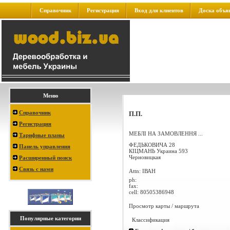
Справочник
Регистрация
Вход для клиентов
Доска объя
Меню
Справочник
П.П.
Регистрация
МЕБЛІ НА ЗАМОВЛЕННЯ ...
Тарифные планы
ФЕДЬКОВИЧА 28
Панель управления
КІЦМАНЬ
Украина
593
Черновицкая
Расширенный поиск
Связь с нами
Attn: ІВАН
ph:
fax:
cell:
80505386948
Просмотр карты / маршрута
Популярные категории
Классификация