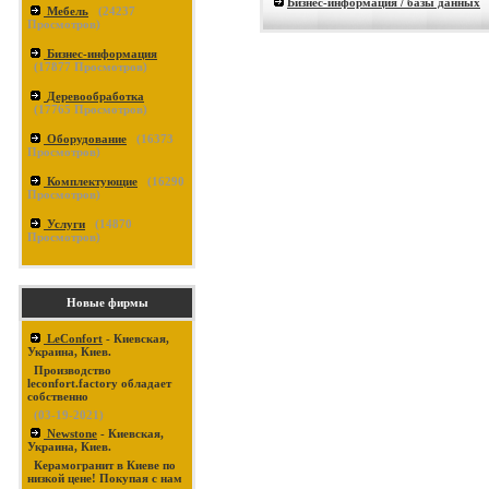
Бизнес-информация / базы данных
Мебель
(
24237
Просмотров)
Бизнес-информация
(
17877
Просмотров)
Деревообработка
(
17765
Просмотров)
Оборудование
(
16373
Просмотров)
Комплектующие
(
16290
Просмотров)
Услуги
(
14870
Просмотров)
Новые фирмы
LeConfort
- Киевская,
Украина, Киев.
Производство
leconfort.factory обладает
собственно
(03-19-2021)
Newstone
- Киевская,
Украина, Киев.
Керамогранит в Киеве по
низкой цене! Покупая с нам