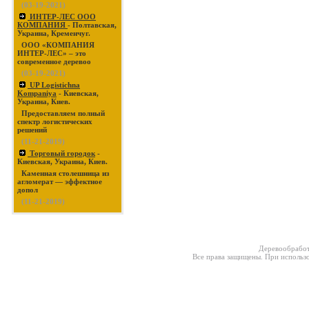
(03-19-2021)
ИНТЕР-ЛЕС ООО
КОМПАНИЯ
- Полтавская,
Украина, Кременчуг.
ООО «КОМПАНИЯ
ИНТЕР-ЛЕС» – это
современное деревоо
(03-19-2021)
UP Logistichna
Kompaniya
- Киевская,
Украина, Киев.
Предоставляем полный
спектр логистических
решений
(11-21-2019)
Торговый городок
-
Киевская, Украина, Киев.
Каменная столешница из
агломерат — эффектное
допол
(11-21-2019)
Деревообработ
Все права защищены. При использо