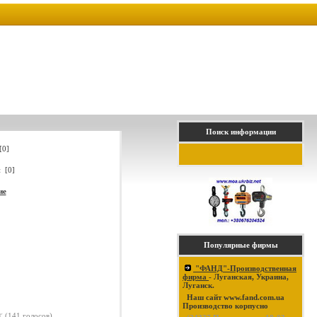
Поиск информации
[0]
 [0]
ие
Популярные фирмы
"ФАНД"-Производственная
фирма
- Луганская, Украина,
Луганск.
Наш сайт www.fand.com.ua
Производство корпусно
(141 голосов)