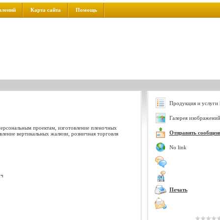
влений
Карта сайта
Помощь
Продукция и услуги 
Галерея изображений
персональным проектам, изготовление пленочных
Отправить сообщен
овление вертикальных жалюзи, розничная торговля
No link
ич
Печать