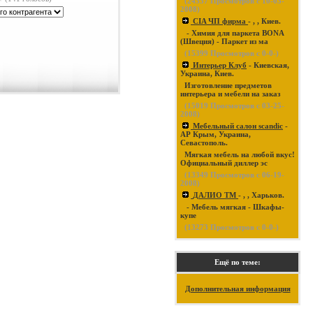
(
24337
Просмотров с 10-03-
2008)
CIA ЧП фирма
- , , Киев.
- Химия для паркета BONA
(Швеция) - Паркет из ма
(
15399
Просмотров с 0-0-)
Интерьер Клуб
- Киевская,
Украина, Киев.
Изготовление предметов
интерьера и мебели на заказ
(
15019
Просмотров с 03-25-
2008)
Мебельный салон scandic
-
АР Крым, Украина,
Севастополь.
Мягкая мебель на любой вкус!
Официальный диллер эс
(
13349
Просмотров с 06-19-
2008)
ДАЛИО ТМ
- , , Харьков.
- Мебель мягкая - Шкафы-
купе
(
13273
Просмотров с 0-0-)
Ещё по теме:
Дополнительная информация