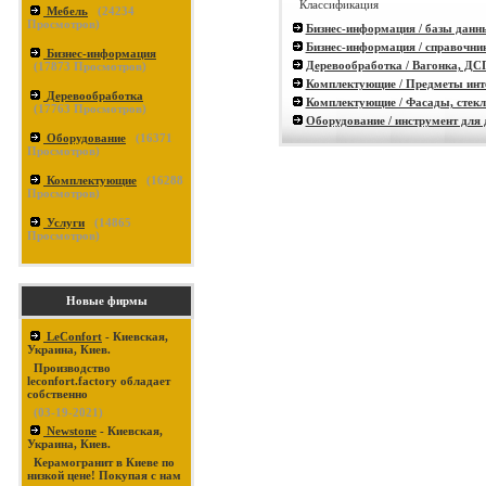
Классификация
Мебель
(
24234
Просмотров)
Бизнес-информация / базы данн
Бизнес-информация / справочни
Бизнес-информация
Деревообработка / Вагонка, ДС
(
17873
Просмотров)
Комплектующие / Предметы инт
Деревообработка
Комплектующие / Фасады, стекл
(
17763
Просмотров)
Оборудование / инструмент для
Оборудование
(
16371
Просмотров)
Комплектующие
(
16288
Просмотров)
Услуги
(
14865
Просмотров)
Новые фирмы
LeConfort
- Киевская,
Украина, Киев.
Производство
leconfort.factory обладает
собственно
(03-19-2021)
Newstone
- Киевская,
Украина, Киев.
Керамогранит в Киеве по
низкой цене! Покупая с нам