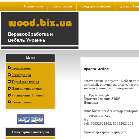
Справочник
Регистрация
Вход для клиентов
Доска объя
Меню
Справочник
просто-мебель
Регистрация
изготовление корпусной мебели по 
Тарифные планы
витражей, рисунки на стекле, изгот
мебелью разных производителей. ...
Панель управления
ул. Врубовая, д6
Расширенный поиск
Горловка
Украина
84603
Связь с нами
Донецкая
Attn: Клованич Александр викторов
ph:
80506226245,
fax:
cell:
80952021202, 80952021201
Просмотр карты / маршрута
Популярные категории