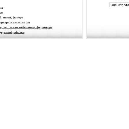
ых
ки
П, шпон, фанера
ерьера и аксессуары
о, заготовки мебельные, фурнитура
 деревообработки