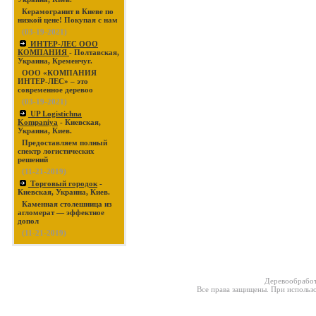
Керамогранит в Киеве по
низкой цене! Покупая с нам
(03-19-2021)
ИНТЕР-ЛЕС ООО
КОМПАНИЯ
- Полтавская,
Украина, Кременчуг.
ООО «КОМПАНИЯ
ИНТЕР-ЛЕС» – это
современное деревоо
(03-19-2021)
UP Logistichna
Kompaniya
- Киевская,
Украина, Киев.
Предоставляем полный
спектр логистических
решений
(11-21-2019)
Торговый городок
-
Киевская, Украина, Киев.
Каменная столешница из
агломерат — эффектное
допол
(11-21-2019)
Деревообработ
Все права защищены. При использо