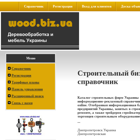
Справочник
Регистрация
Вход для клиентов
Доска объя
Меню
Справочник
Строительный биз
Регистрация
справочник
Тарифные планы
Панель управления
Расширенный поиск
Каталог строительных фирм Украины 
информационно-рекламный справочн
Связь с нами
online. Отобранная информационная б
предприятий Украины, занятых в строи
ремонте, а также трейдеров строймате
торговцев строительным оборудование
...
Днепропетровск Украина
Днепропетровская