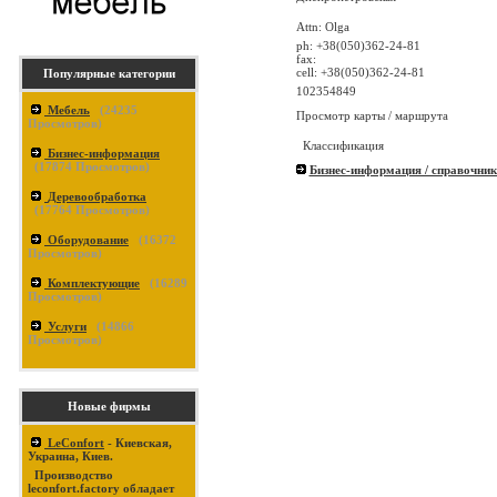
Attn: Olga
ph: +38(050)362-24-81
fax:
cell: +38(050)362-24-81
Популярные категории
102354849
Мебель
(
24235
Просмотр карты / маршрута
Просмотров)
Классификация
Бизнес-информация
(
17874
Просмотров)
Бизнес-информация / справочник
Деревообработка
(
17764
Просмотров)
Оборудование
(
16372
Просмотров)
Комплектующие
(
16289
Просмотров)
Услуги
(
14866
Просмотров)
Новые фирмы
LeConfort
- Киевская,
Украина, Киев.
Производство
leconfort.factory обладает