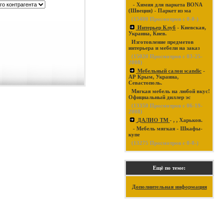
- Химия для паркета BONA
(Швеция) - Паркет из ма
(
15400
Просмотров с 0-0-)
Интерьер Клуб
- Киевская,
Украина, Киев.
Изготовление предметов
интерьера и мебели на заказ
(
15020
Просмотров с 03-25-
2008)
Мебельный салон scandic
-
АР Крым, Украина,
Севастополь.
Мягкая мебель на любой вкус!
Официальный диллер эс
(
13350
Просмотров с 06-19-
2008)
ДАЛИО ТМ
- , , Харьков.
- Мебель мягкая - Шкафы-
купе
(
13275
Просмотров с 0-0-)
Ещё по теме:
Дополнительная информация