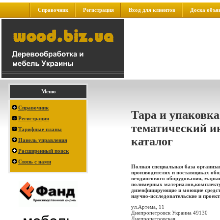
Справочник
Регистрация
Вход для клиентов
Доска объя
Меню
Справочник
Тара и упаковка
Регистрация
тематический и
Тарифные планы
каталог
Панель управления
Расширенный поиск
Связь с нами
Полная специальная база организа
производителях и поставщиках обо
вендингового оборудования, марки
полимерных материалов,комплекту
дизенфицирующие и моющие средст
научно-исследовательские и проектн
ул.Артема, 11
Днепропетровск Украина 49130
Днепропетровская