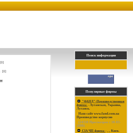
Поиск информации
[0]
 [0]
ие
Популярные фирмы
"ФАНД"-Производственная
фирма
- Луганская, Украина,
Луганск.
Наш сайт www.fand.com.ua
Производство корпусно
(
24338
Просмотров с 10-03-
2008)
CIA ЧП фирма
- , , Киев.