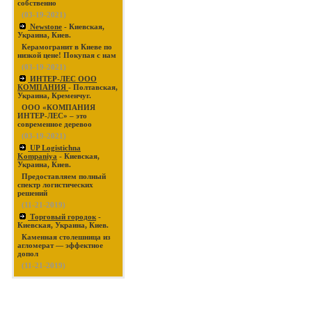
собственно
(03-19-2021)
Newstone
- Киевская,
Украина, Киев.
Керамогранит в Киеве по
низкой цене! Покупая с нам
(03-19-2021)
ИНТЕР-ЛЕС ООО
КОМПАНИЯ
- Полтавская,
Украина, Кременчуг.
ООО «КОМПАНИЯ
ИНТЕР-ЛЕС» – это
современное деревоо
(03-19-2021)
UP Logistichna
Kompaniya
- Киевская,
Украина, Киев.
Предоставляем полный
спектр логистических
решений
(11-21-2019)
Торговый городок
-
Киевская, Украина, Киев.
Каменная столешница из
агломерат — эффектное
допол
(11-21-2019)