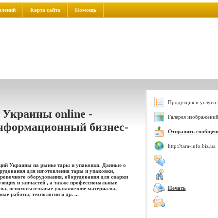
влений
Карта сайта
Помощь
Продукция и услуги 
 Украины online -
Галерея изображений
нформационный бизнес-
Отправить сообщен
http://tara-info.biz.ua
ций Украины на рынке тары и упаковки. Данные о
рудования для изготовления тары и упаковки,
ровочного оборудования, оборудования для сварки
ющих и запчастей , а также профессиональные
Печать
ва, вспомогательные упаковочние материалы,
ые работы, технологии и др. ...