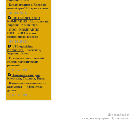
Керамогранит в Киеве по
низкой цене! Покупая с нам
(03-19-2021)
ИНТЕР-ЛЕС ООО
КОМПАНИЯ
- Полтавская,
Украина, Кременчуг.
ООО «КОМПАНИЯ
ИНТЕР-ЛЕС» – это
современное деревоо
(03-19-2021)
UP Logistichna
Kompaniya
- Киевская,
Украина, Киев.
Предоставляем полный
спектр логистических
решений
(11-21-2019)
Торговый городок
-
Киевская, Украина, Киев.
Каменная столешница из
агломерат — эффектное
допол
(11-21-2019)
Деревообработ
Все права защищены. При использо