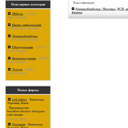
Классификация
Популярные категории
Деревообработка / Вагонка, ДСП, ш
фанера
Мебель
(
24235
Просмотров)
Бизнес-информация
(
17874
Просмотров)
Деревообработка
(
17764
Просмотров)
Оборудование
(
16372
Просмотров)
Комплектующие
(
16289
Просмотров)
Услуги
(
14866
Просмотров)
Новые фирмы
LeConfort
- Киевская,
Украина, Киев.
Производство
leconfort.factory обладает
собственно
(03-19-2021)
Newstone
- Киевская,
Украина, Киев.