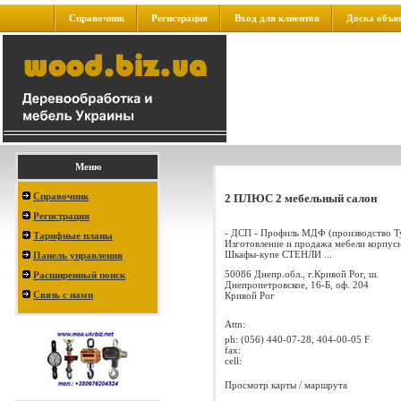
Справочник
Регистрация
Вход для клиентов
Доска объя
Меню
Справочник
2 ПЛЮС 2 мебельный салон
Регистрация
- ДСП - Профиль МДФ (производство Ту
Тарифные планы
Изготовление и продажа мебели корпусн
Шкафы-купе СТЕНЛИ ...
Панель управления
50086 Днепр.обл., г.Кривой Рог, ш.
Расширенный поиск
Днепропетровское, 16-Б, оф. 204
Связь с нами
Кривой Рог
Attn:
ph:
(056) 440-07-28, 404-00-05 F
fax:
cell:
Просмотр карты / маршрута