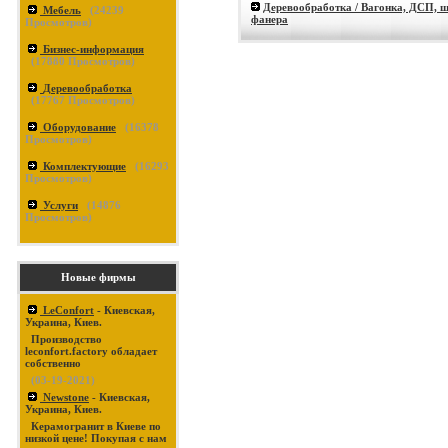
Деревообработка / Вагонка, ДСП, ш
Мебель
(
24239
фанера
Просмотров)
Бизнес-информация
(
17880
Просмотров)
Деревообработка
(
17767
Просмотров)
Оборудование
(
16378
Просмотров)
Комплектующие
(
16293
Просмотров)
Услуги
(
14876
Просмотров)
Новые фирмы
LeConfort
- Киевская,
Украина, Киев.
Производство
leconfort.factory обладает
собственно
(03-19-2021)
Newstone
- Киевская,
Украина, Киев.
Керамогранит в Киеве по
низкой цене! Покупая с нам