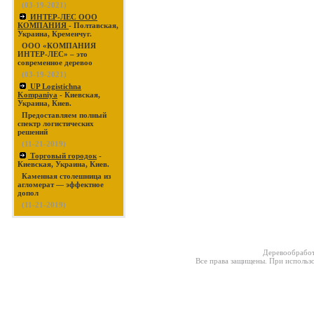
(03-19-2021)
ИНТЕР-ЛЕС ООО
КОМПАНИЯ
- Полтавская,
Украина, Кременчуг.
ООО «КОМПАНИЯ
ИНТЕР-ЛЕС» – это
современное деревоо
(03-19-2021)
UP Logistichna
Kompaniya
- Киевская,
Украина, Киев.
Предоставляем полный
спектр логистических
решений
(11-21-2019)
Торговый городок
-
Киевская, Украина, Киев.
Каменная столешница из
агломерат — эффектное
допол
(11-21-2019)
Деревообработ
Все права защищены. При использо