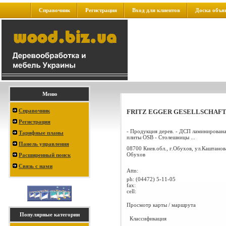
Справочник
Регистрация
Вход для клиентов
Доска объя
Меню
Справочник
FRITZ EGGER GESELLSCHAF
Регистрация
- Продукция дерев. - ДСП ламинирован
Тарифные планы
плиты OSB - Столешницы ...
Панель управления
08700 Киев.обл., г.Обухов, ул.Каштанов
Обухов
Расширенный поиск
Связь с нами
Attn:
ph:
(04472) 5-11-05
fax:
cell:
Просмотр карты / маршрута
Популярные категории
Классификация