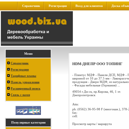
Справочник
Регистрация
Вход для клиентов
Доска объя
Меню
Справочник
HDM-ДНЕПР ООО ТОПИНГ
Регистрация
- Плинтус МДФ - Панели ДСП, МДФ - 
Тарифные планы
шириной от 10 до 37.5 мм - Лакокрасоч
продукция - Двери МДФ, из натурально
Панель управления
- Фасады мебельные (Германия) ...
Расширенный поиск
49054 г.Дн-ск, пр.Кирова, 46, 1 эт.
Связь с нами
Днепропетровск
Attn:
ph:
(0562) 36-95-98 F (многокан.), 378-
fax:
cell:
Популярные категории
Просмотр карты / маршрута