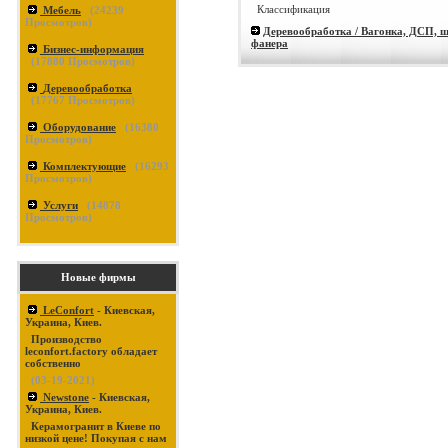
Классификация
Мебель
(
24239
Просмотров)
Деревообработка / Вагонка, ДСП, ш
фанера
Бизнес-информация
(
17880
Просмотров)
Деревообработка
(
17767
Просмотров)
Оборудование
(
16380
Просмотров)
Комплектующие
(
16293
Просмотров)
Услуги
(
14878
Просмотров)
Новые фирмы
LeConfort
- Киевская,
Украина, Киев.
Производство
leconfort.factory обладает
собственно
(03-19-2021)
Newstone
- Киевская,
Украина, Киев.
Керамогранит в Киеве по
низкой цене! Покупая с нам