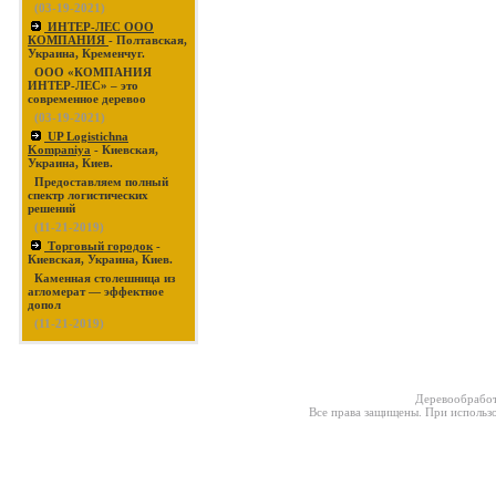
(03-19-2021)
ИНТЕР-ЛЕС ООО
КОМПАНИЯ
- Полтавская,
Украина, Кременчуг.
ООО «КОМПАНИЯ
ИНТЕР-ЛЕС» – это
современное деревоо
(03-19-2021)
UP Logistichna
Kompaniya
- Киевская,
Украина, Киев.
Предоставляем полный
спектр логистических
решений
(11-21-2019)
Торговый городок
-
Киевская, Украина, Киев.
Каменная столешница из
агломерат — эффектное
допол
(11-21-2019)
Деревообработ
Все права защищены. При использо