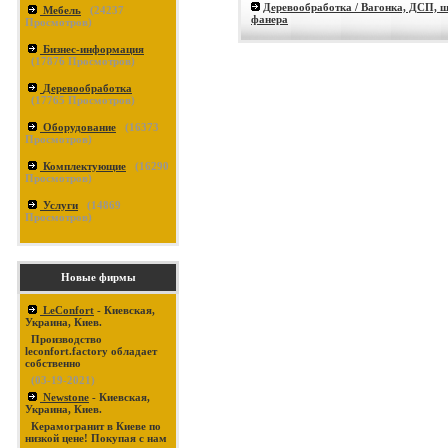
Деревообработка / Вагонка, ДСП, ш
Мебель
(
24237
фанера
Просмотров)
Бизнес-информация
(
17876
Просмотров)
Деревообработка
(
17765
Просмотров)
Оборудование
(
16373
Просмотров)
Комплектующие
(
16290
Просмотров)
Услуги
(
14869
Просмотров)
Новые фирмы
LeConfort
- Киевская,
Украина, Киев.
Производство
leconfort.factory обладает
собственно
(03-19-2021)
Newstone
- Киевская,
Украина, Киев.
Керамогранит в Киеве по
низкой цене! Покупая с нам