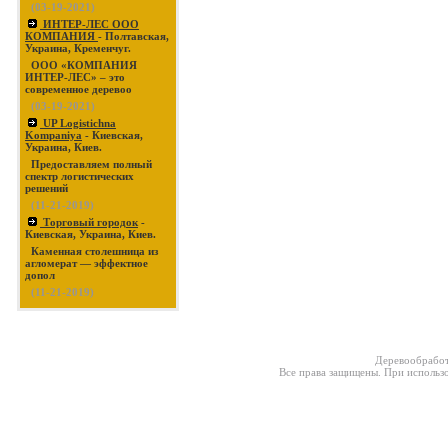
(03-19-2021)
ИНТЕР-ЛЕС ООО
КОМПАНИЯ
- Полтавская,
Украина, Кременчуг.
ООО «КОМПАНИЯ
ИНТЕР-ЛЕС» – это
современное деревоо
(03-19-2021)
UP Logistichna
Kompaniya
- Киевская,
Украина, Киев.
Предоставляем полный
спектр логистических
решений
(11-21-2019)
Торговый городок
-
Киевская, Украина, Киев.
Каменная столешница из
агломерат — эффектное
допол
(11-21-2019)
Деревообработ
Все права защищены. При использо