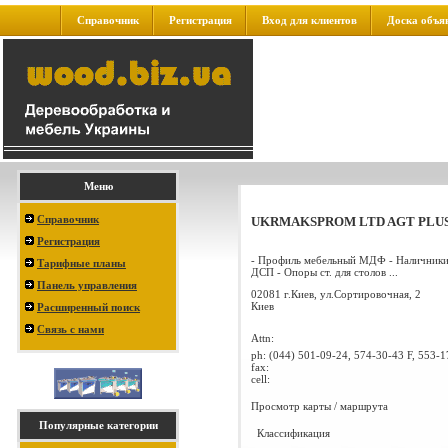
Справочник
Регистрация
Вход для клиентов
Доска объя
Меню
Справочник
UKRMAKSPROM LTD AGT PLU
Регистрация
- Профиль мебельный МДФ - Наличник
Тарифные планы
ДСП - Опоры ст. для столов ...
Панель управления
02081 г.Киев, ул.Сортировочная, 2
Киев
Расширенный поиск
Связь с нами
Attn:
ph:
(044) 501-09-24, 574-30-43 F, 553-1
fax:
cell:
Просмотр карты / маршрута
Популярные категории
Классификация