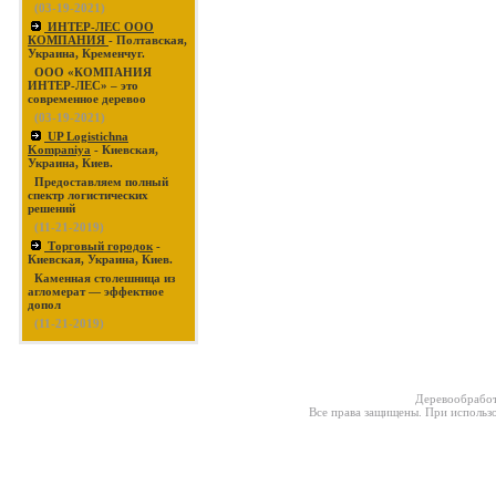
(03-19-2021)
ИНТЕР-ЛЕС ООО
КОМПАНИЯ
- Полтавская,
Украина, Кременчуг.
ООО «КОМПАНИЯ
ИНТЕР-ЛЕС» – это
современное деревоо
(03-19-2021)
UP Logistichna
Kompaniya
- Киевская,
Украина, Киев.
Предоставляем полный
спектр логистических
решений
(11-21-2019)
Торговый городок
-
Киевская, Украина, Киев.
Каменная столешница из
агломерат — эффектное
допол
(11-21-2019)
Деревообработ
Все права защищены. При использо