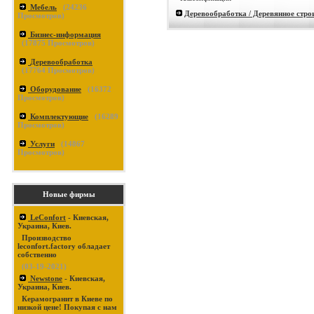
Мебель
(
24236
Деревообработка / Деревянное стро
Просмотров)
Бизнес-информация
(
17875
Просмотров)
Деревообработка
(
17764
Просмотров)
Оборудование
(
16372
Просмотров)
Комплектующие
(
16289
Просмотров)
Услуги
(
14867
Просмотров)
Новые фирмы
LeConfort
- Киевская,
Украина, Киев.
Производство
leconfort.factory обладает
собственно
(03-19-2021)
Newstone
- Киевская,
Украина, Киев.
Керамогранит в Киеве по
низкой цене! Покупая с нам