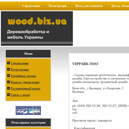
Справочник
Регистрация
Вход для клиентов
Доска объя
Меню
Справочник
VIPPARK ООО
Регистрация
- Садово-парковая архитектура, ландша
Тарифные планы
дизайн, благоустройство и озеленение 
дизайн интерьеров, предметный дизайн .
Панель управления
Киев.обл., г.Бровары, ул.Андреева, 2
Расширенный поиск
Бровары
Связь с нами
Attn:
ph:
(044) 360-55-08, 360-55-07, (8098)
fax:
cell:
Просмотр карты / маршрута
Популярные категории
Классификация