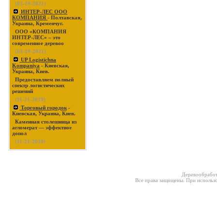
(03-19-2021)
ИНТЕР-ЛЕС ООО
КОМПАНИЯ
- Полтавская,
Украина, Кременчуг.
ООО «КОМПАНИЯ
ИНТЕР-ЛЕС» – это
современное деревоо
(03-19-2021)
UP Logistichna
Kompaniya
- Киевская,
Украина, Киев.
Предоставляем полный
спектр логистических
решений
(11-21-2019)
Торговый городок
-
Киевская, Украина, Киев.
Каменная столешница из
агломерат — эффектное
допол
(11-21-2019)
Деревообработ
Все права защищены. При использо