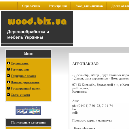
Справочник
Регистрация
Вход для клиентов
Доска объя
Меню
Справочник
АГРОПАК ЗАО
Регистрация
- Доска обр., н/обр., брус хвойных поро
Тарифные планы
- Двери, окна деревянные - Дома деревян
Панель управления
07443 Киев.обл., Броварский р-н, с.Кали
ул.Игорева, 5
Расширенный поиск
Калиновка
Связь с нами
Attn:
ph:
(04494) 7-91-73, 7-91-74
fax:
cell:
Просмотр карты / маршрута
Популярные категории
Классификация