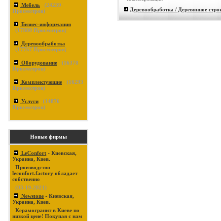
Мебель
(
24239
Деревообработка / Деревянное стро
Просмотров)
Бизнес-информация
(
17880
Просмотров)
Деревообработка
(
17767
Просмотров)
Оборудование
(
16378
Просмотров)
Комплектующие
(
16293
Просмотров)
Услуги
(
14876
Просмотров)
Новые фирмы
LeConfort
- Киевская,
Украина, Киев.
Производство
leconfort.factory обладает
собственно
(03-19-2021)
Newstone
- Киевская,
Украина, Киев.
Керамогранит в Киеве по
низкой цене! Покупая с нам