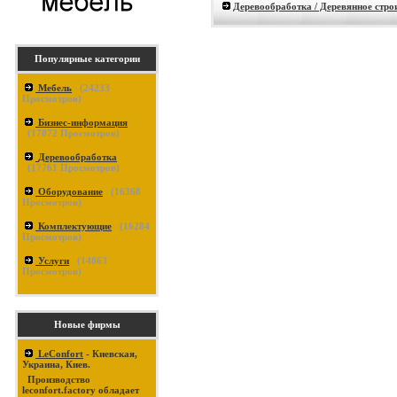
Деревообработка / Деревянное стро
Популярные категории
Мебель
(
24233
Просмотров)
Бизнес-информация
(
17872
Просмотров)
Деревообработка
(
17761
Просмотров)
Оборудование
(
16368
Просмотров)
Комплектующие
(
16284
Просмотров)
Услуги
(
14863
Просмотров)
Новые фирмы
LeConfort
- Киевская,
Украина, Киев.
Производство
leconfort.factory обладает