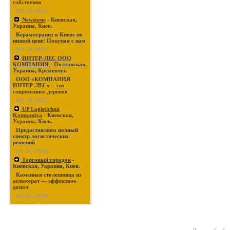
собственно
(03-19-2021)
Newstone
- Киевская,
Украина, Киев.
Керамогранит в Киеве по
низкой цене! Покупая с нам
(03-19-2021)
ИНТЕР-ЛЕС ООО
КОМПАНИЯ
- Полтавская,
Украина, Кременчуг.
ООО «КОМПАНИЯ
ИНТЕР-ЛЕС» – это
современное деревоо
(03-19-2021)
UP Logistichna
Kompaniya
- Киевская,
Украина, Киев.
Предоставляем полный
спектр логистических
решений
(11-21-2019)
Торговый городок
-
Киевская, Украина, Киев.
Каменная столешница из
агломерат — эффектное
допол
(11-21-2019)