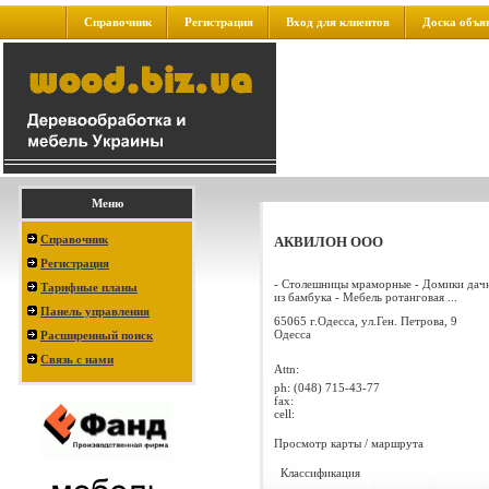
Справочник
Регистрация
Вход для клиентов
Доска объя
Меню
Справочник
АКВИЛОН ООО
Регистрация
- Столешницы мраморные - Домики дач
Тарифные планы
из бамбука - Мебель ротанговая ...
Панель управления
65065 г.Одесса, ул.Ген. Петрова, 9
Одесса
Расширенный поиск
Связь с нами
Attn:
ph:
(048) 715-43-77
fax:
cell:
Просмотр карты / маршрута
Классификация