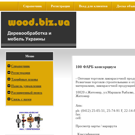
Справочник
Регистрация
Вход для клиентов
Доска объя
Меню
Справочник
100 ФАРБ консорциум
Регистрация
- Оптовая торговля лакокрасочной прод
Тарифные планы
Розничная торговля строительными и о
материалами, лакокрасочной продукцией 
Панель управления
10020 г.Житомир, ул.Маршала Рыбалко,
Расширенный поиск
Житомир
Связь с нами
Attn:
ph:
(0412) 25-05-51, 25-74-91 F, 22-14-
fax:
cell:
Просмотр карты / маршрута
Классификация