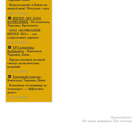
Керамогранит в Киеве по
низкой цене! Покупая с нам
(03-19-2021)
ИНТЕР-ЛЕС ООО
КОМПАНИЯ
- Полтавская,
Украина, Кременчуг.
ООО «КОМПАНИЯ
ИНТЕР-ЛЕС» – это
современное деревоо
(03-19-2021)
UP Logistichna
Kompaniya
- Киевская,
Украина, Киев.
Предоставляем полный
спектр логистических
решений
(11-21-2019)
Торговый городок
-
Киевская, Украина, Киев.
Каменная столешница из
агломерат — эффектное
допол
(11-21-2019)
Деревообработ
Все права защищены. При использо