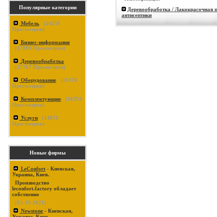
Популярные категории
Деревообработка / Лакокрасочная 
антисептики
Мебель
(
24239
Просмотров)
Бизнес-информация
(
17880
Просмотров)
Деревообработка
(
17767
Просмотров)
Оборудование
(
16378
Просмотров)
Комплектующие
(
16293
Просмотров)
Услуги
(
14876
Просмотров)
Новые фирмы
LeConfort
- Киевская,
Украина, Киев.
Производство
leconfort.factory обладает
собственно
(03-19-2021)
Newstone
- Киевская,
Украина, Киев.