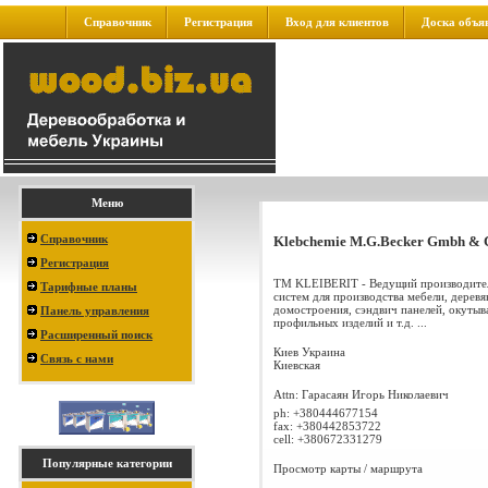
Справочник
Регистрация
Вход для клиентов
Доска объя
Меню
Справочник
Klebchemie M.G.Becker Gmbh & 
Регистрация
ТМ KLEIBERIT - Ведущий производител
Тарифные планы
систем для производства мебели, дерев
домостроения, сэндвич панелей, окутыв
Панель управления
профильных изделий и т.д. ...
Расширенный поиск
Киев
Украина
Связь с нами
Киевская
Attn: Гарасаян Игорь Николаевич
ph:
+380444677154
fax:
+380442853722
cell:
+380672331279
Популярные категории
Просмотр карты / маршрута