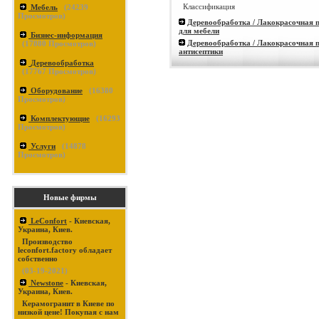
Классификация
Мебель
(
24239
Просмотров)
Деревообработка / Лакокрасочная 
для мебели
Бизнес-информация
Деревообработка / Лакокрасочная 
(
17880
Просмотров)
антисептики
Деревообработка
(
17767
Просмотров)
Оборудование
(
16380
Просмотров)
Комплектующие
(
16293
Просмотров)
Услуги
(
14878
Просмотров)
Новые фирмы
LeConfort
- Киевская,
Украина, Киев.
Производство
leconfort.factory обладает
собственно
(03-19-2021)
Newstone
- Киевская,
Украина, Киев.
Керамогранит в Киеве по
низкой цене! Покупая с нам