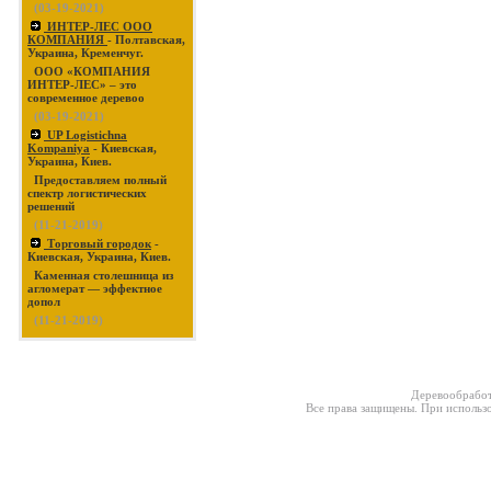
(03-19-2021)
ИНТЕР-ЛЕС ООО
КОМПАНИЯ
- Полтавская,
Украина, Кременчуг.
ООО «КОМПАНИЯ
ИНТЕР-ЛЕС» – это
современное деревоо
(03-19-2021)
UP Logistichna
Kompaniya
- Киевская,
Украина, Киев.
Предоставляем полный
спектр логистических
решений
(11-21-2019)
Торговый городок
-
Киевская, Украина, Киев.
Каменная столешница из
агломерат — эффектное
допол
(11-21-2019)
Деревообработ
Все права защищены. При использо