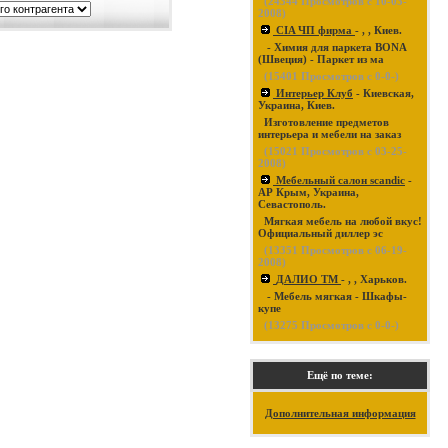
(
24344
Просмотров с 10-03-
2008)
CIA ЧП фирма
- , , Киев.
- Химия для паркета BONA
(Швеция) - Паркет из ма
(
15401
Просмотров с 0-0-)
Интерьер Клуб
- Киевская,
Украина, Киев.
Изготовление предметов
интерьера и мебели на заказ
(
15021
Просмотров с 03-25-
2008)
Мебельный салон scandic
-
АР Крым, Украина,
Севастополь.
Мягкая мебель на любой вкус!
Официальный диллер эс
(
13351
Просмотров с 06-19-
2008)
ДАЛИО ТМ
- , , Харьков.
- Мебель мягкая - Шкафы-
купе
(
13275
Просмотров с 0-0-)
Ещё по теме:
Дополнительная информация