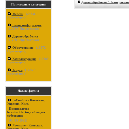
Деревообработка / Лакокрасочн
Популярные категории
Мебель
(
24236
Просмотров)
Бизнес-информация
(
17875
Просмотров)
Деревообработка
(
17764
Просмотров)
Оборудование
(
16372
Просмотров)
Комплектующие
(
16289
Просмотров)
Услуги
(
14867
Просмотров)
Новые фирмы
LeConfort
- Киевская,
Украина, Киев.
Производство
leconfort.factory обладает
собственно
(03-19-2021)
Newstone
- Киевская,
Украина, Киев.