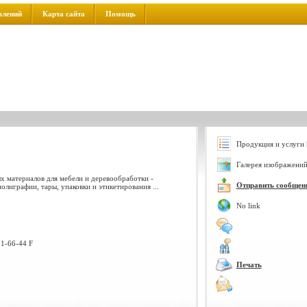
влений
Карта сайта
Помощь
Продукция и услуги 
Галерея изображений
ых материалов для мебели и деревообработки -
Отправить сообщен
олиграфии, тары, упаковки и этикетирования ...
No link
01-66-44 F
Печать