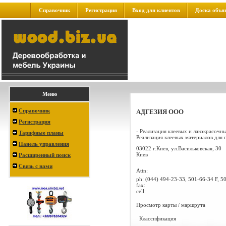
Справочник
Регистрация
Вход для клиентов
Доска объя
Меню
Справочник
АДГЕЗИЯ ООО
Регистрация
- Реализация клеевых и лакокрасочн
Тарифные планы
Реализация клеевых материалов для п
Панель управления
03022 г.Киев, ул.Васильковская, 30
Киев
Расширенный поиск
Связь с нами
Attn:
ph:
(044) 494-23-33, 501-66-34 F, 5
fax:
cell:
Просмотр карты / маршрута
Классификация