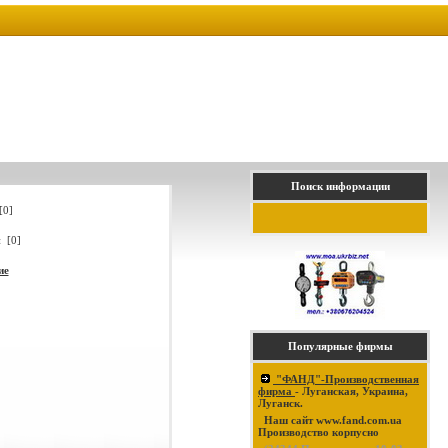
Поиск информации
[0]
 [0]
ие
Популярные фирмы
"ФАНД"-Производственная
фирма
- Луганская, Украина,
Луганск.
Наш сайт www.fand.com.ua
Производство корпусно