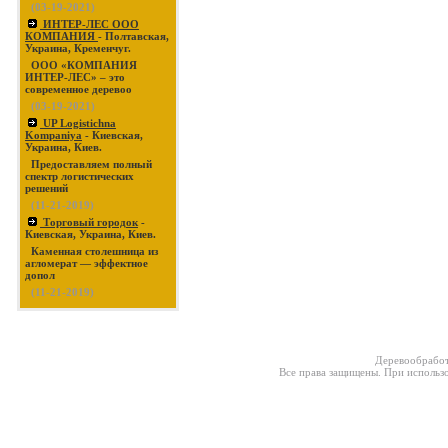
(03-19-2021)
ИНТЕР-ЛЕС ООО
КОМПАНИЯ
- Полтавская,
Украина, Кременчуг.
ООО «КОМПАНИЯ
ИНТЕР-ЛЕС» – это
современное деревоо
(03-19-2021)
UP Logistichna
Kompaniya
- Киевская,
Украина, Киев.
Предоставляем полный
спектр логистических
решений
(11-21-2019)
Торговый городок
-
Киевская, Украина, Киев.
Каменная столешница из
агломерат — эффектное
допол
(11-21-2019)
Деревообработ
Все права защищены. При использо