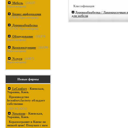
Мебель
(
24237
Классификация
Просмотров)
Деревообработка / Лакокрасочная 
Бизнес-информация
для мебели
(
17879
Просмотров)
Деревообработка
(
17765
Просмотров)
Оборудование
(
16374
Просмотров)
Комплектующие
(
16290
Просмотров)
Услуги
(
14871
Просмотров)
Новые фирмы
LeConfort
- Киевская,
Украина, Киев.
Производство
leconfort.factory обладает
собственно
(03-19-2021)
Newstone
- Киевская,
Украина, Киев.
Керамогранит в Киеве по
низкой цене! Покупая с нам