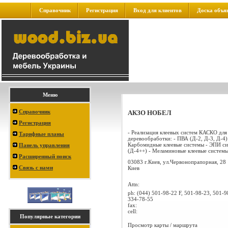
Справочник
Регистрация
Вход для клиентов
Доска объя
Меню
Справочник
АКЗО НОБЕЛ
Регистрация
- Реализация клеевых систем КАСКО для
Тарифные планы
деревообработки: - ПВА (Д-2, Д-3, Д-4)
Карбомидные клеевые системы - ЭПИ с
Панель управления
(Д-4++) - Меламиновые клеевые системы 
Расширенный поиск
03083 г.Киев, ул.Червонопрапорная, 28
Связь с нами
Киев
Attn:
ph:
(044) 501-98-22 F, 501-98-23, 501-9
334-78-55
fax:
cell:
Популярные категории
Просмотр карты / маршрута