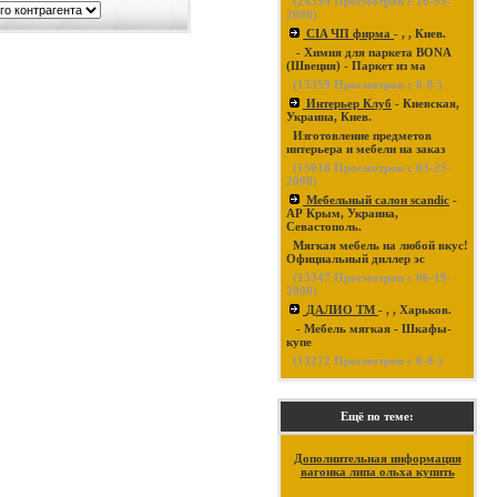
(
24334
Просмотров с 10-03-
2008)
CIA ЧП фирма
- , , Киев.
- Химия для паркета BONA
(Швеция) - Паркет из ма
(
15359
Просмотров с 0-0-)
Интерьер Клуб
- Киевская,
Украина, Киев.
Изготовление предметов
интерьера и мебели на заказ
(
15018
Просмотров с 03-25-
2008)
Мебельный салон scandic
-
АР Крым, Украина,
Севастополь.
Мягкая мебель на любой вкус!
Официальный диллер эс
(
13347
Просмотров с 06-19-
2008)
ДАЛИО ТМ
- , , Харьков.
- Мебель мягкая - Шкафы-
купе
(
13272
Просмотров с 0-0-)
Ещё по теме:
Дополнительная информация
вагонка липа ольха купить