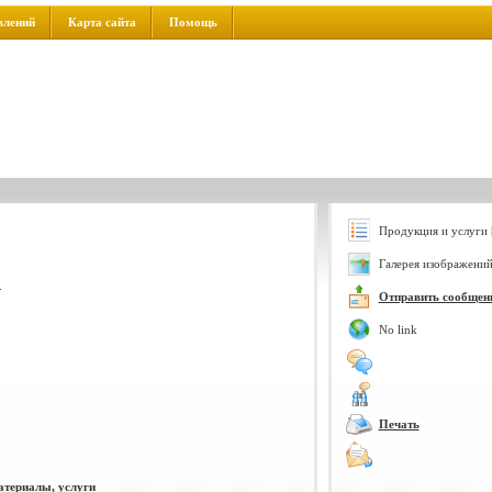
влений
Карта сайта
Помощь
Продукция и услуги 
Галерея изображений
.
Отправить сообщен
No link
Печать
атериалы, услуги