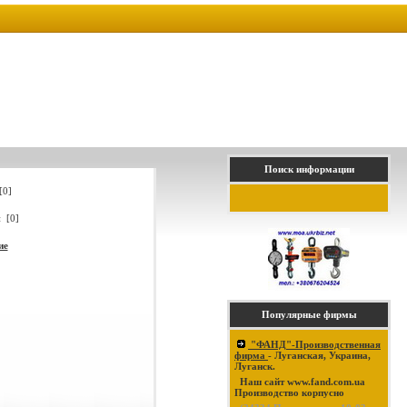
Поиск информации
[0]
 [0]
ие
Популярные фирмы
"ФАНД"-Производственная
фирма
- Луганская, Украина,
Луганск.
Наш сайт www.fand.com.ua
Производство корпусно