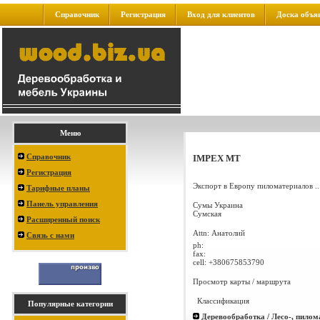
Справочник
Регистрация
Вход для клиентов
Доска объя
Меню
Справочник
IMPEX MT
Регистрация
Экспорт в Европу пиломатериалов ..
Тарифные планы
Панель управления
Сумы
Украина
Сумская
Расширенный поиск
Attn: Анатолий
Связь с нами
ph:
fax:
cell:
+380675853790
Просмотр карты / маршрута
Классификация
Популярные категории
Деревообработка / Лесо-, пилом