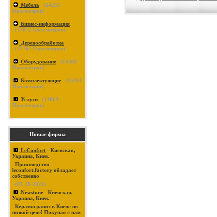
Мебель
(
24233
Просмотров)
Бизнес-информация
(
17872
Просмотров)
Деревообработка
(
17761
Просмотров)
Оборудование
(
16368
Просмотров)
Комплектующие
(
16284
Просмотров)
Услуги
(
14863
Просмотров)
Новые фирмы
LeConfort
- Киевская,
Украина, Киев.
Производство
leconfort.factory обладает
собственно
(03-19-2021)
Newstone
- Киевская,
Украина, Киев.
Керамогранит в Киеве по
низкой цене! Покупая с нам