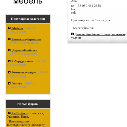
Attn:
ph:
+38 050 461 2635
fax:
cell:
Популярные категории
Просмотр карты / маршрута
Классификация
Мебель
(
24239
Просмотров)
Деревообработка / Лесо-, пиломате
услуги
Бизнес-информация
(
17880
Просмотров)
Деревообработка
(
17767
Просмотров)
Оборудование
(
16380
Просмотров)
Комплектующие
(
16293
Просмотров)
Услуги
(
14878
Просмотров)
Новые фирмы
LeConfort
- Киевская,
Украина, Киев.
Производство
leconfort.factory обладает