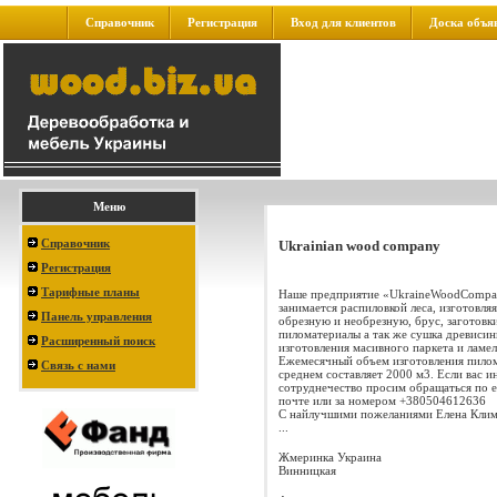
Справочник
Регистрация
Вход для клиентов
Доска объя
Меню
Справочник
Ukrainian wood company
Регистрация
Тарифные планы
Наше предприятие «UkraineWoodComp
занимается распиловкой леса, изготовля
Панель управления
обрезную и необрезную, брус, заготовки
пиломатериалы а так же сушка древисин
Расширенный поиск
изготовления масивного паркета и ламел
Ежемесячный объем изготовления пилом
Связь с нами
среднем составляет 2000 м3. Если вас и
сотруднечество просим обращаться по 
почте или за номером +380504612636
С найлучшими пожеланиями Елена Кли
...
Жмеринка
Украина
Винницкая