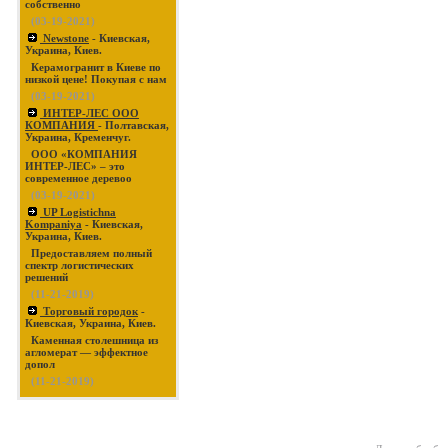
собственно
(03-19-2021)
Newstone
- Киевская,
Украина, Киев.
Керамогранит в Киеве по
низкой цене! Покупая с нам
(03-19-2021)
ИНТЕР-ЛЕС ООО
КОМПАНИЯ
- Полтавская,
Украина, Кременчуг.
ООО «КОМПАНИЯ
ИНТЕР-ЛЕС» – это
современное деревоо
(03-19-2021)
UP Logistichna
Kompaniya
- Киевская,
Украина, Киев.
Предоставляем полный
спектр логистических
решений
(11-21-2019)
Торговый городок
-
Киевская, Украина, Киев.
Каменная столешница из
агломерат — эффектное
допол
(11-21-2019)