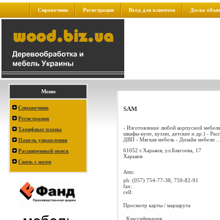
Справочник
Регистрация
Вход для клиентов
Доска объя
Меню
Справочник
SAM
Регистрация
- Изготовление любой корпусной мебели
Тарифные планы
шкафы-купе, кухни, детские и др.) - Ра
ДВП - Мягкая мебель - Дизайн мебели ..
Панель управления
61052 г.Харьков, ул.Благоева, 17
Расширенный поиск
Харьков
Связь с нами
Attn:
ph:
(057) 754-77-38, 759-82-91
fax:
cell:
Просмотр карты / маршрута
Классификация