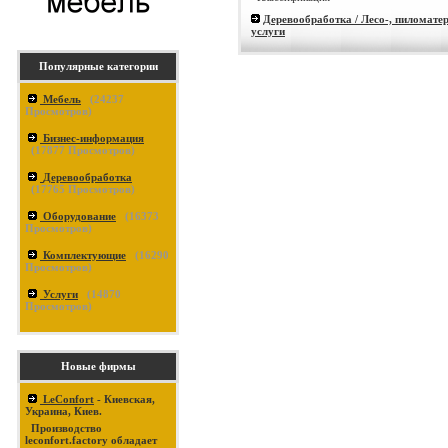
Деревообработка / Лесо-, пиломате
услуги
Популярные категории
Мебель
(
24237
Просмотров)
Бизнес-информация
(
17877
Просмотров)
Деревообработка
(
17765
Просмотров)
Оборудование
(
16373
Просмотров)
Комплектующие
(
16290
Просмотров)
Услуги
(
14870
Просмотров)
Новые фирмы
LeConfort
- Киевская,
Украина, Киев.
Производство
leconfort.factory обладает