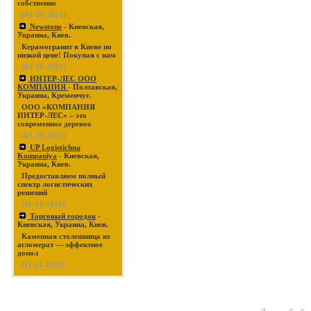
собственно
(03-19-2021)
Newstone
- Киевская,
Украина, Киев.
Керамогранит в Киеве по
низкой цене! Покупая с нам
(03-19-2021)
ИНТЕР-ЛЕС ООО
КОМПАНИЯ
- Полтавская,
Украина, Кременчуг.
ООО «КОМПАНИЯ
ИНТЕР-ЛЕС» – это
современное деревоо
(03-19-2021)
UP Logistichna
Kompaniya
- Киевская,
Украина, Киев.
Предоставляем полный
спектр логистических
решений
(11-21-2019)
Торговый городок
-
Киевская, Украина, Киев.
Каменная столешница из
агломерат — эффектное
допол
(11-21-2019)