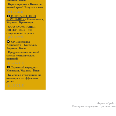
Керамогранит в Киеве по
низкой цене! Покупая с нам
(03-19-2021)
ИНТЕР-ЛЕС ООО
КОМПАНИЯ
- Полтавская,
Украина, Кременчуг.
ООО «КОМПАНИЯ
ИНТЕР-ЛЕС» – это
современное деревоо
(03-19-2021)
UP Logistichna
Kompaniya
- Киевская,
Украина, Киев.
Предоставляем полный
спектр логистических
решений
(11-21-2019)
Торговый городок
-
Киевская, Украина, Киев.
Каменная столешница из
агломерат — эффектное
допол
(11-21-2019)
Деревообработ
Все права защищены. При использо