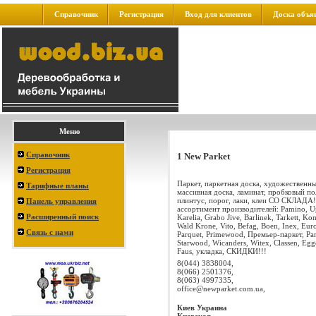
Справочник
Регистрация
Вход для клиентов
Доска объя
Меню
Справочник
1 New Parket
Регистрация
Паркет, паркетная доска, художественны
Тарифные планы
массивная доска, ламинат, пробковый по
плинтус, порог, лаки, клеи СО СКЛАДА
Панель управления
ассортимент производителей: Pamino, U
Расширенный поиск
Karelia, Grabo Jive, Barlinek, Tarkett, Ko
Wald Krone, Vito, Befag, Boen, Inex, Eur
Связь с нами
Parquet, Primewood, Премьер-паркет, Par
Starwood, Wicanders, Witex, Classen, Egge
Faus, укладка, СКИДКИ!!!
8(044) 3838004,
8(066) 2501376,
8(063) 4997335,
office@newparket.com.ua
,
Киев
Украина
Киевская