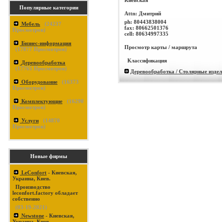
Популярные категории
Attn: Дмитрий
ph:
80443838004
Мебель
(
24237
fax:
80662501376
Просмотров)
cell:
80634997335
Бизнес-информация
Просмотр карты / маршрута
(
17877
Просмотров)
Классификация
Деревообработка
(
17765
Просмотров)
Деревообработка / Столярные изде
Оборудование
(
16373
Просмотров)
Комплектующие
(
16290
Просмотров)
Услуги
(
14870
Просмотров)
Новые фирмы
LeConfort
- Киевская,
Украина, Киев.
Производство
leconfort.factory обладает
собственно
(03-19-2021)
Newstone
- Киевская,
Украина, Киев.