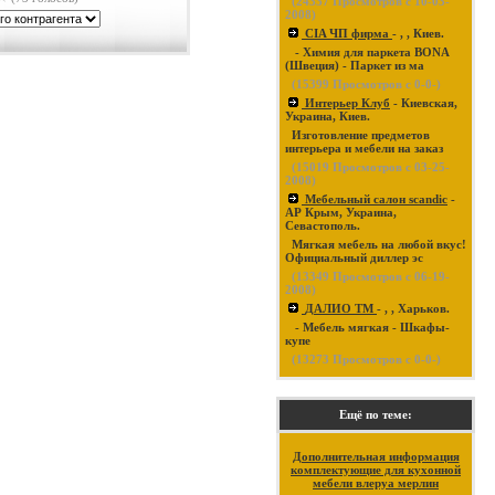
(
24337
Просмотров с 10-03-
2008)
CIA ЧП фирма
- , , Киев.
- Химия для паркета BONA
(Швеция) - Паркет из ма
(
15399
Просмотров с 0-0-)
Интерьер Клуб
- Киевская,
Украина, Киев.
Изготовление предметов
интерьера и мебели на заказ
(
15019
Просмотров с 03-25-
2008)
Мебельный салон scandic
-
АР Крым, Украина,
Севастополь.
Мягкая мебель на любой вкус!
Официальный диллер эс
(
13349
Просмотров с 06-19-
2008)
ДАЛИО ТМ
- , , Харьков.
- Мебель мягкая - Шкафы-
купе
(
13273
Просмотров с 0-0-)
Ещё по теме:
Дополнительная информация
комплектующие для кухонной
мебели влеруа мерлин