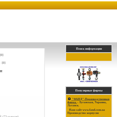
Поиск информации
[0]
 [0]
ие
Популярные фирмы
"ФАНД"-Производственная
фирма
- Луганская, Украина,
Луганск.
Наш сайт www.fand.com.ua
Производство корпусно
(73 голосов)