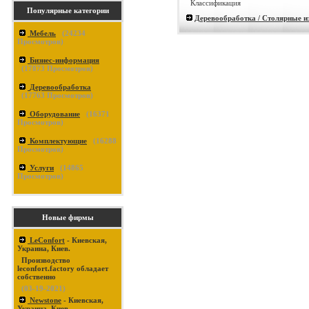
Классификация
Популярные категории
Деревообработка / Столярные и
Мебель
(
24234
Просмотров)
Бизнес-информация
(
17873
Просмотров)
Деревообработка
(
17763
Просмотров)
Оборудование
(
16371
Просмотров)
Комплектующие
(
16288
Просмотров)
Услуги
(
14865
Просмотров)
Новые фирмы
LeConfort
- Киевская,
Украина, Киев.
Производство
leconfort.factory обладает
собственно
(03-19-2021)
Newstone
- Киевская,
Украина, Киев.