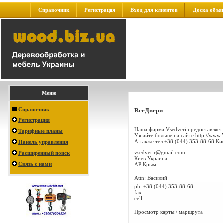
Справочник
Регистрация
Вход для клиентов
Доска объя
Меню
Справочник
ВсеДвери
Регистрация
Наша фирма Vsedveri предоставляет
Тарифные планы
Узнайте больше на сайте http://www.
А также тел +38 (044) 353-88-68 Кие
Панель управления
vsedverir@gmail.com
Расширенный поиск
Киев
Украина
Связь с нами
АР Крым
Attn: Василий
ph:
+38 (044) 353-88-68
fax:
cell:
Просмотр карты / маршрута