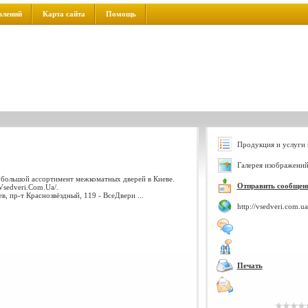
влений
Карта сайта
Помощь
Продукция и услуги 
Галерея изображений
 большой ассортимент межкоматных дверей в Киеве.
Отправить сообщен
Vsedveri.Com.Ua/.
в, пр-т Краснозвёздный, 119 - ВсеДвери ...
http://vsedveri.com.ua
Печать