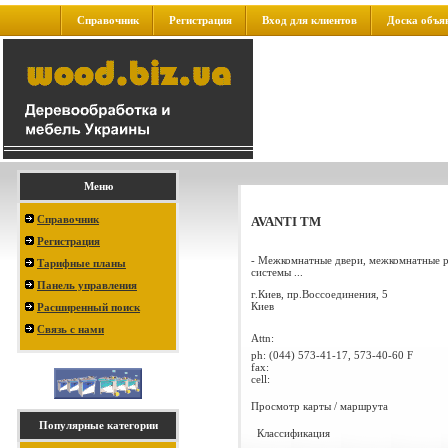
Справочник
Регистрация
Вход для клиентов
Доска объя
Меню
Справочник
AVANTI ТМ
Регистрация
- Межкомнатные двери, межкомнатные 
Тарифные планы
системы ...
Панель управления
г.Киев, пр.Воссоединения, 5
Киев
Расширенный поиск
Связь с нами
Attn:
ph:
(044) 573-41-17, 573-40-60 F
fax:
cell:
Просмотр карты / маршрута
Популярные категории
Классификация