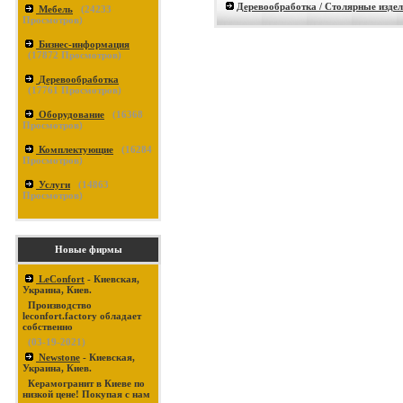
Деревообработка / Столярные изде
Мебель
(
24233
Просмотров)
Бизнес-информация
(
17872
Просмотров)
Деревообработка
(
17761
Просмотров)
Оборудование
(
16368
Просмотров)
Комплектующие
(
16284
Просмотров)
Услуги
(
14863
Просмотров)
Новые фирмы
LeConfort
- Киевская,
Украина, Киев.
Производство
leconfort.factory обладает
собственно
(03-19-2021)
Newstone
- Киевская,
Украина, Киев.
Керамогранит в Киеве по
низкой цене! Покупая с нам