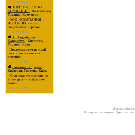
(03-19-2021)
ИНТЕР-ЛЕС ООО
КОМПАНИЯ
- Полтавская,
Украина, Кременчуг.
ООО «КОМПАНИЯ
ИНТЕР-ЛЕС» – это
современное деревоо
(03-19-2021)
UP Logistichna
Kompaniya
- Киевская,
Украина, Киев.
Предоставляем полный
спектр логистических
решений
(11-21-2019)
Торговый городок
-
Киевская, Украина, Киев.
Каменная столешница из
агломерат — эффектное
допол
(11-21-2019)
Деревообработ
Все права защищены. При использо