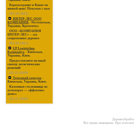
Керамогранит в Киеве по
низкой цене! Покупая с нам
(03-19-2021)
ИНТЕР-ЛЕС ООО
КОМПАНИЯ
- Полтавская,
Украина, Кременчуг.
ООО «КОМПАНИЯ
ИНТЕР-ЛЕС» – это
современное деревоо
(03-19-2021)
UP Logistichna
Kompaniya
- Киевская,
Украина, Киев.
Предоставляем полный
спектр логистических
решений
(11-21-2019)
Торговый городок
-
Киевская, Украина, Киев.
Каменная столешница из
агломерат — эффектное
допол
(11-21-2019)
Деревообработ
Все права защищены. При использо