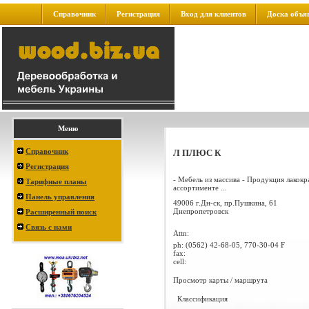
Справочник
Регистрация
Вход для клиентов
Доска объя
Меню
Справочник
Л ПЛЮС К
Регистрация
- Мебель из массива - Продукция лакокр
Тарифные планы
ассортименте ...
Панель управления
49006 г.Дн-ск, пр.Пушкина, 61
Днепропетровск
Расширенный поиск
Связь с нами
Attn:
ph:
(0562) 42-68-05, 770-30-04 F
fax:
cell:
Просмотр карты / маршрута
Классификация