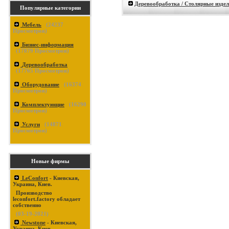
Деревообработка / Столярные изде
Популярные категории
Мебель
(
24237
Просмотров)
Бизнес-информация
(
17879
Просмотров)
Деревообработка
(
17765
Просмотров)
Оборудование
(
16374
Просмотров)
Комплектующие
(
16290
Просмотров)
Услуги
(
14871
Просмотров)
Новые фирмы
LeConfort
- Киевская,
Украина, Киев.
Производство
leconfort.factory обладает
собственно
(03-19-2021)
Newstone
- Киевская,
Украина, Киев.