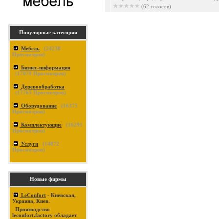
(62 голосов)
Популярные категории
Мебель
(
24238
Просмотров)
Бизнес-информация
(
17879
Просмотров)
Деревообработка
(
17765
Просмотров)
Оборудование
(
16375
Просмотров)
Комплектующие
(
16291
Просмотров)
Услуги
(
14872
Просмотров)
Новые фирмы
LeConfort
- Киевская,
Украина, Киев.
Производство
leconfort.factory обладает