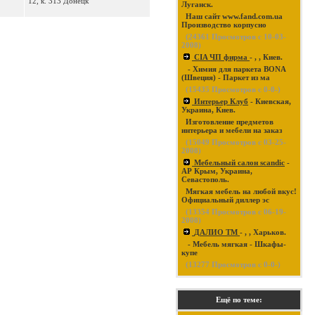
12, к. 313 Донецк
Луганск.
Наш сайт www.fand.com.ua
Производство корпусно
(
24361
Просмотров с 10-03-
2008)
CIA ЧП фирма
- , , Киев.
- Химия для паркета BONA
(Швеция) - Паркет из ма
(
15435
Просмотров с 0-0-)
Интерьер Клуб
- Киевская,
Украина, Киев.
Изготовление предметов
интерьера и мебели на заказ
(
15049
Просмотров с 03-25-
2008)
Мебельный салон scandic
-
АР Крым, Украина,
Севастополь.
Мягкая мебель на любой вкус!
Официальный диллер эс
(
13354
Просмотров с 06-19-
2008)
ДАЛИО ТМ
- , , Харьков.
- Мебель мягкая - Шкафы-
купе
(
13277
Просмотров с 0-0-)
Ещё по теме: