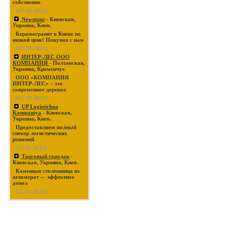
собственно
(03-19-2021)
Newstone
- Киевская,
Украина, Киев.
Керамогранит в Киеве по
низкой цене! Покупая с нам
(03-19-2021)
ИНТЕР-ЛЕС ООО
КОМПАНИЯ
- Полтавская,
Украина, Кременчуг.
ООО «КОМПАНИЯ
ИНТЕР-ЛЕС» – это
современное деревоо
(03-19-2021)
UP Logistichna
Kompaniya
- Киевская,
Украина, Киев.
Предоставляем полный
спектр логистических
решений
(11-21-2019)
Торговый городок
-
Киевская, Украина, Киев.
Каменная столешница из
агломерат — эффектное
допол
(11-21-2019)