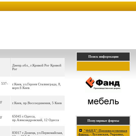
Поиск информации
Днепр.обл., г.Кривой Рог Кривой
Рог
, 537-
г.Киев, ул.Героев Сталинграда, 8,
корп.6 Киев
 F
г.Киев, пр.Воссоединения, 5 Киев
65045 г.Одесса,
 F
пр.Александровский, 12 Одесса
Популярные фирмы
"ФАНД"-Производственная
83017 г.Донецк, ул.Первомайская,
фирма
- Луганская, Украина,