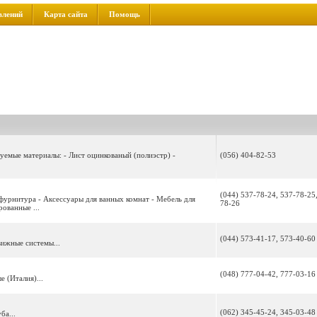
влений
Карта сайта
Помощь
уемые материалы: - Лист оцинкованый (полиэстр) -
(056) 404-82-53
(044) 537-78-24, 537-78-25
фурнитура - Аксессуары для ванных комнат - Мебель для
78-26
ованные ...
(044) 573-41-17, 573-40-60
ижные системы...
(048) 777-04-42, 777-03-16
 (Италия)...
(062) 345-45-24, 345-03-48
ба...