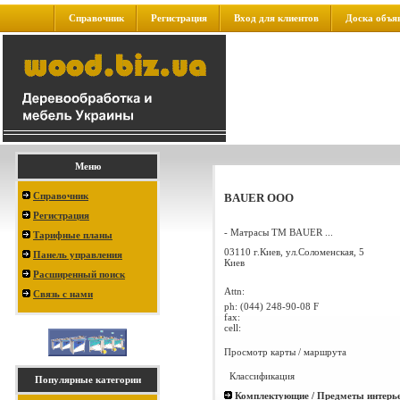
Справочник
Регистрация
Вход для клиентов
Доска объя
Меню
Справочник
BAUER ООО
Регистрация
- Матрасы ТМ BAUER ...
Тарифные планы
03110 г.Киев, ул.Соломенская, 5
Панель управления
Киев
Расширенный поиск
Attn:
Связь с нами
ph:
(044) 248-90-08 F
fax:
cell:
Просмотр карты / маршрута
Классификация
Популярные категории
Комплектующие / Предметы интерье