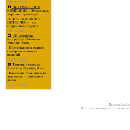
(03-19-2021)
ИНТЕР-ЛЕС ООО
КОМПАНИЯ
- Полтавская,
Украина, Кременчуг.
ООО «КОМПАНИЯ
ИНТЕР-ЛЕС» – это
современное деревоо
(03-19-2021)
UP Logistichna
Kompaniya
- Киевская,
Украина, Киев.
Предоставляем полный
спектр логистических
решений
(11-21-2019)
Торговый городок
-
Киевская, Украина, Киев.
Каменная столешница из
агломерат — эффектное
допол
(11-21-2019)
Деревообработ
Все права защищены. При использо