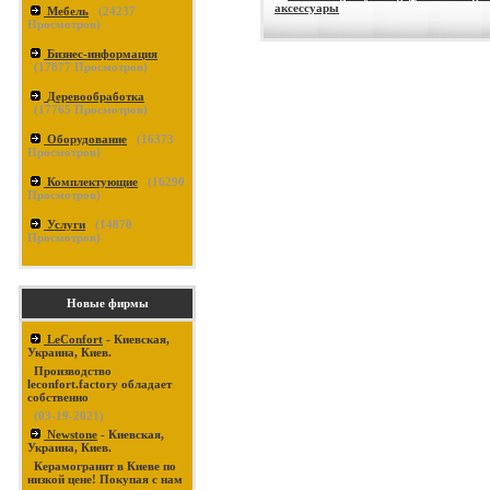
аксессуары
Мебель
(
24237
Просмотров)
Бизнес-информация
(
17877
Просмотров)
Деревообработка
(
17765
Просмотров)
Оборудование
(
16373
Просмотров)
Комплектующие
(
16290
Просмотров)
Услуги
(
14870
Просмотров)
Новые фирмы
LeConfort
- Киевская,
Украина, Киев.
Производство
leconfort.factory обладает
собственно
(03-19-2021)
Newstone
- Киевская,
Украина, Киев.
Керамогранит в Киеве по
низкой цене! Покупая с нам