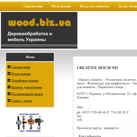
Справочник
Регистрация
Вход для клиентов
Доска объя
Меню
Справочник
CREATIVE HOLM ЧП
Регистрация
- Паркет, плинтус - Ротанговое полотно
Тарифные планы
маты - Фурнитура для шкафов-купе - А
для каминов - Паркетная химия ...
Панель управления
61057 г.Харьков, ул.Пушкинская, 32, оф
Расширенный поиск
Харьков
Связь с нами
Attn:
ph:
(057) 719-40-46 F, 714-38-32 F
fax:
cell:
Просмотр карты / маршрута
Классификация