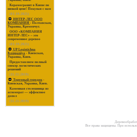
Керамогранит в Киеве по
низкой цене! Покупая с нам
(03-19-2021)
ИНТЕР-ЛЕС ООО
КОМПАНИЯ
- Полтавская,
Украина, Кременчуг.
ООО «КОМПАНИЯ
ИНТЕР-ЛЕС» – это
современное деревоо
(03-19-2021)
UP Logistichna
Kompaniya
- Киевская,
Украина, Киев.
Предоставляем полный
спектр логистических
решений
(11-21-2019)
Торговый городок
-
Киевская, Украина, Киев.
Каменная столешница из
агломерат — эффектное
допол
(11-21-2019)
Деревообработ
Все права защищены. При использо