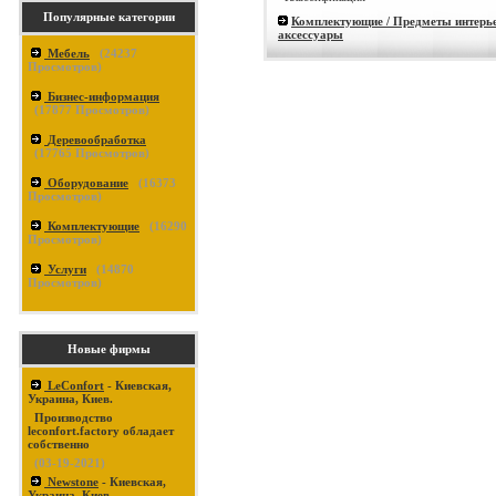
Популярные категории
Комплектующие / Предметы интерье
аксессуары
Мебель
(
24237
Просмотров)
Бизнес-информация
(
17877
Просмотров)
Деревообработка
(
17765
Просмотров)
Оборудование
(
16373
Просмотров)
Комплектующие
(
16290
Просмотров)
Услуги
(
14870
Просмотров)
Новые фирмы
LeConfort
- Киевская,
Украина, Киев.
Производство
leconfort.factory обладает
собственно
(03-19-2021)
Newstone
- Киевская,
Украина, Киев.