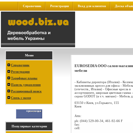
Справочник
Регистрация
Вход для клиентов
Доска объя
Меню
Справочник
EUROSEDIA ООО салон-магазин
мебели
Регистрация
Тарифные планы
- Кабинеты директора (Италия) - Коллек
Панель управления
эксклюзивных кресел для офиса - Мебел
(отечеств., Италия) - Офисные кресла в
Расширенный поиск
ассортименте, широкая цветовая гамма 
серии GODOT (в т.ч. мягкие) - Мебель дл
Связь с нами
03150 г.Киев, ул.Горького, 155
Киев
Attn:
ph:
(044) 529-00-34, 461-92-66 F
fax:
Популярные категории
cell: