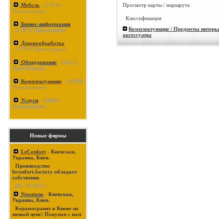
Просмотр карты / маршрута
Мебель
(
24234
Просмотров)
Классификация
Бизнес-информация
Комплектующие / Предметы интерье
(
17873
Просмотров)
аксессуары
Деревообработка
(
17763
Просмотров)
Оборудование
(
16371
Просмотров)
Комплектующие
(
16288
Просмотров)
Услуги
(
14865
Просмотров)
Новые фирмы
LeConfort
- Киевская,
Украина, Киев.
Производство
leconfort.factory обладает
собственно
(03-19-2021)
Newstone
- Киевская,
Украина, Киев.
Керамогранит в Киеве по
низкой цене! Покупая с нам