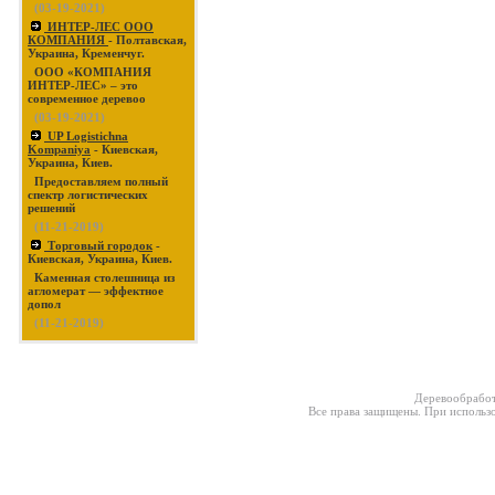
(03-19-2021)
ИНТЕР-ЛЕС ООО
КОМПАНИЯ
- Полтавская,
Украина, Кременчуг.
ООО «КОМПАНИЯ
ИНТЕР-ЛЕС» – это
современное деревоо
(03-19-2021)
UP Logistichna
Kompaniya
- Киевская,
Украина, Киев.
Предоставляем полный
спектр логистических
решений
(11-21-2019)
Торговый городок
-
Киевская, Украина, Киев.
Каменная столешница из
агломерат — эффектное
допол
(11-21-2019)
Деревообработ
Все права защищены. При использо