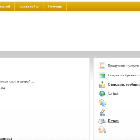
влений
Карта сайта
Помощь
Продукция и услуги 
Галерея изображений
овых окон и дверей ...
Отправить сообщен
.504
No link
Печать
рнитура