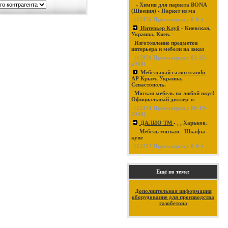
- Химия для паркета BONA
(Швеция) - Паркет из ма
(
15436
Просмотров с 0-0-)
Интерьер Клуб
- Киевская,
Украина, Киев.
Изготовление предметов
интерьера и мебели на заказ
(
15050
Просмотров с 03-25-
2008)
Мебельный салон scandic
-
АР Крым, Украина,
Севастополь.
Мягкая мебель на любой вкус!
Официальный диллер эс
(
13354
Просмотров с 06-19-
2008)
ДАЛИО ТМ
- , , Харьков.
- Мебель мягкая - Шкафы-
купе
(
13277
Просмотров с 0-0-)
Ещё по теме:
Дополнительная информация
оборудование для производства
газобетона