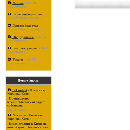
Мебель
(
24239
Просмотров)
Бизнес-информация
(
17879
Просмотров)
Деревообработка
(
17765
Просмотров)
Оборудование
(
16375
Просмотров)
Комплектующие
(
16291
Просмотров)
Услуги
(
14874
Просмотров)
Новые фирмы
LeConfort
- Киевская,
Украина, Киев.
Производство
leconfort.factory обладает
собственно
(03-19-2021)
Newstone
- Киевская,
Украина, Киев.
Керамогранит в Киеве по
низкой цене! Покупая с нам