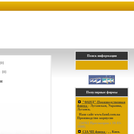
Поиск информации
[0]
 [0]
ие
Популярные фирмы
"ФАНД"-Производственная
фирма
- Луганская, Украина,
Луганск.
Наш сайт www.fand.com.ua
Производство корпусно
(
24362
Просмотров с 10-03-
2008)
CIA ЧП фирма
- , , Киев.