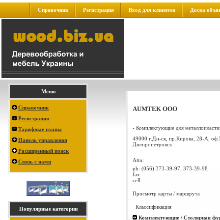
Справочник
Регистрация
Вход для клиентов
Доска объя
Меню
Справочник
AUMTEK ООО
Регистрация
- Комплектующие для металлопластик
Тарифные планы
49000 г.Дн-ск, пр.Кирова, 28-А, оф
Панель управления
Днепропетровск
Расширенный поиск
Attn:
Связь с нами
ph:
(056) 373-39-97, 373-39-98
fax:
cell:
Просмотр карты / маршрута
Классификация
Популярные категории
Комплектующие / Столярная фу