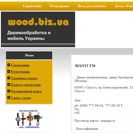
Справочник
Регистрация
Вход для клиентов
Доска объя
Меню
Справочник
AVANTI ТМ
Регистрация
- Двери межкомнатные, двери брониров
Тарифные планы
(Италия) ...
Панель управления
65045 г.Одесса, пр.Александровский, 12
Одесса
Расширенный поиск
Связь с нами
Attn:
ph:
(048) 777-04-42, 777-03-16 F
fax:
cell:
Просмотр карты / маршрута
Классификация