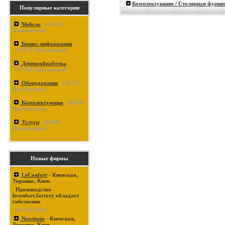
Комплектующие / Столярная фурни
Популярные категории
Мебель
(
24236
Просмотров)
Бизнес-информация
(
17875
Просмотров)
Деревообработка
(
17764
Просмотров)
Оборудование
(
16372
Просмотров)
Комплектующие
(
16289
Просмотров)
Услуги
(
14867
Просмотров)
Новые фирмы
LeConfort
- Киевская,
Украина, Киев.
Производство
leconfort.factory обладает
собственно
(03-19-2021)
Newstone
- Киевская,
Украина, Киев.