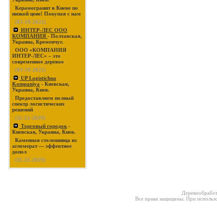
Керамогранит в Киеве по
низкой цене! Покупая с нам
(03-19-2021)
ИНТЕР-ЛЕС ООО
КОМПАНИЯ
- Полтавская,
Украина, Кременчуг.
ООО «КОМПАНИЯ
ИНТЕР-ЛЕС» – это
современное деревоо
(03-19-2021)
UP Logistichna
Kompaniya
- Киевская,
Украина, Киев.
Предоставляем полный
спектр логистических
решений
(11-21-2019)
Торговый городок
-
Киевская, Украина, Киев.
Каменная столешница из
агломерат — эффектное
допол
(11-21-2019)
Деревообработ
Все права защищены. При использо