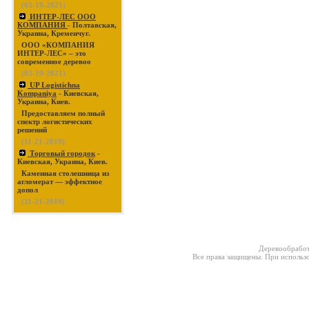
(03-19-2021)
ИНТЕР-ЛЕС ООО
КОМПАНИЯ
- Полтавская,
Украина, Кременчуг.
ООО «КОМПАНИЯ
ИНТЕР-ЛЕС» – это
современное деревоо
(03-19-2021)
UP Logistichna
Kompaniya
- Киевская,
Украина, Киев.
Предоставляем полный
спектр логистических
решений
(11-21-2019)
Торговый городок
-
Киевская, Украина, Киев.
Каменная столешница из
агломерат — эффектное
допол
(11-21-2019)
Деревообработ
Все права защищены. При использо