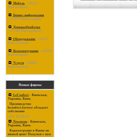
Мебель
(
24235
Просмотров)
Бизнес-информация
(
17874
Просмотров)
Деревообработка
(
17764
Просмотров)
Оборудование
(
16372
Просмотров)
Комплектующие
(
16289
Просмотров)
Услуги
(
14866
Просмотров)
Новые фирмы
LeConfort
- Киевская,
Украина, Киев.
Производство
leconfort.factory обладает
собственно
(03-19-2021)
Newstone
- Киевская,
Украина, Киев.
Керамогранит в Киеве по
низкой цене! Покупая с нам