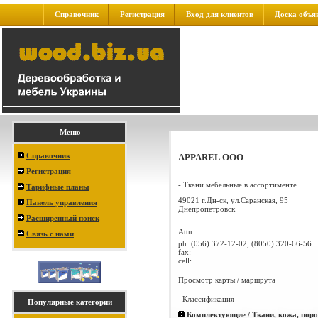
Справочник
Регистрация
Вход для клиентов
Доска объя
Меню
Справочник
APPAREL OOO
Регистрация
- Ткани мебельные в ассортименте ...
Тарифные планы
49021 г.Дн-ск, ул.Саранская, 95
Панель управления
Днепропетровск
Расширенный поиск
Attn:
Связь с нами
ph:
(056) 372-12-02, (8050) 320-66-56
fax:
cell:
Просмотр карты / маршрута
Классификация
Популярные категории
Комплектующие / Ткани, кожа, пор