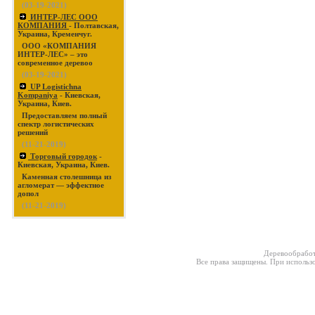
(03-19-2021)
ИНТЕР-ЛЕС ООО
КОМПАНИЯ
- Полтавская,
Украина, Кременчуг.
ООО «КОМПАНИЯ
ИНТЕР-ЛЕС» – это
современное деревоо
(03-19-2021)
UP Logistichna
Kompaniya
- Киевская,
Украина, Киев.
Предоставляем полный
спектр логистических
решений
(11-21-2019)
Торговый городок
-
Киевская, Украина, Киев.
Каменная столешница из
агломерат — эффектное
допол
(11-21-2019)
Деревообработ
Все права защищены. При использо