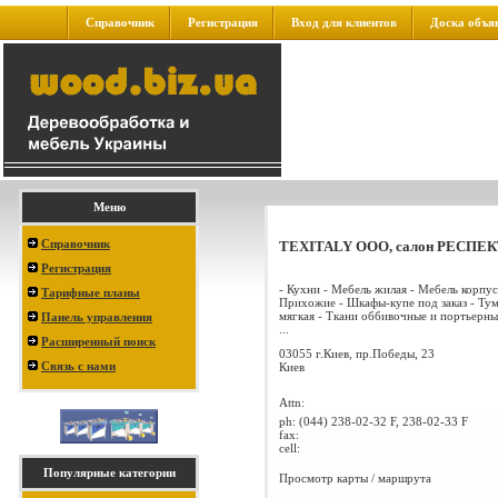
Справочник
Регистрация
Вход для клиентов
Доска объя
Меню
Справочник
TEXITALY ООО, салон РЕСПЕ
Регистрация
- Кухни - Мебель жилая - Мебель корпус
Тарифные планы
Прихожие - Шкафы-купе под заказ - Ту
мягкая - Ткани оббивочные и портьерны
Панель управления
...
Расширенный поиск
03055 г.Киев, пр.Победы, 23
Связь с нами
Киев
Attn:
ph:
(044) 238-02-32 F, 238-02-33 F
fax:
cell:
Популярные категории
Просмотр карты / маршрута