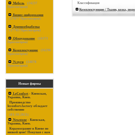
Классификация
Мебель
(
24237
Просмотров)
Комплектующие / Ткани, кожа, пор
Бизнес-информация
(
17877
Просмотров)
Деревообработка
(
17765
Просмотров)
Оборудование
(
16373
Просмотров)
Комплектующие
(
16290
Просмотров)
Услуги
(
14870
Просмотров)
Новые фирмы
LeConfort
- Киевская,
Украина, Киев.
Производство
leconfort.factory обладает
собственно
(03-19-2021)
Newstone
- Киевская,
Украина, Киев.
Керамогранит в Киеве по
низкой цене! Покупая с нам