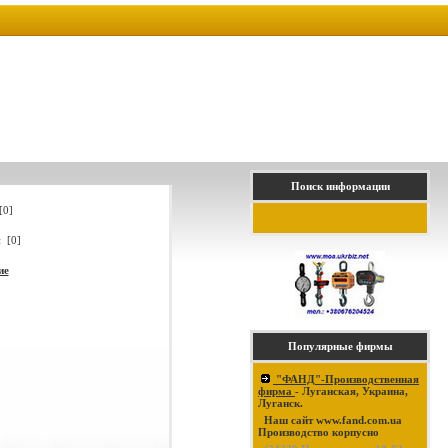
Поиск информации
[0]
 [0]
ие
Популярные фирмы
"ФАНД"-Производственная
фирма
- Луганская, Украина,
Луганск.
Наш сайт www.fand.com.ua
Производство корпусно