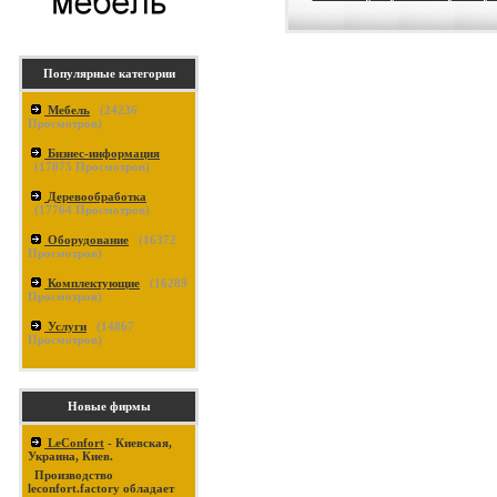
Популярные категории
Мебель
(
24236
Просмотров)
Бизнес-информация
(
17875
Просмотров)
Деревообработка
(
17764
Просмотров)
Оборудование
(
16372
Просмотров)
Комплектующие
(
16289
Просмотров)
Услуги
(
14867
Просмотров)
Новые фирмы
LeConfort
- Киевская,
Украина, Киев.
Производство
leconfort.factory обладает