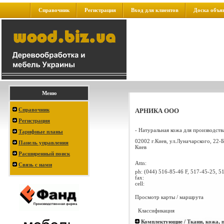
Справочник
Регистрация
Вход для клиентов
Доска объя
Меню
Справочник
АРНИКА ООО
Регистрация
- Натуральная кожа для производства
Тарифные планы
02002 г.Киев, ул.Луначарского, 22-Б
Панель управления
Киев
Расширенный поиск
Attn:
Связь с нами
ph:
(044) 516-85-46 F, 517-45-25, 5
fax:
cell:
Просмотр карты / маршрута
Классификация
Комплектующие / Ткани, кожа, 