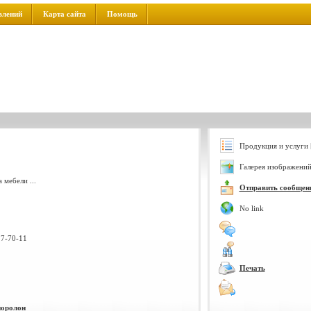
влений
Карта сайта
Помощь
Продукция и услуги 
Галерея изображений
 мебели ...
Отправить сообщен
No link
17-70-11
Печать
поролон