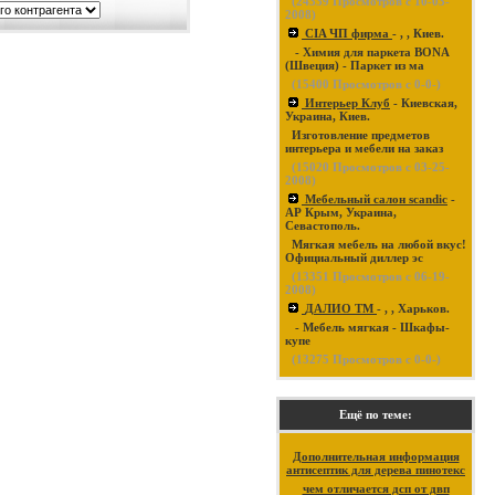
(
24339
Просмотров с 10-03-
2008)
CIA ЧП фирма
- , , Киев.
- Химия для паркета BONA
(Швеция) - Паркет из ма
(
15400
Просмотров с 0-0-)
Интерьер Клуб
- Киевская,
Украина, Киев.
Изготовление предметов
интерьера и мебели на заказ
(
15020
Просмотров с 03-25-
2008)
Мебельный салон scandic
-
АР Крым, Украина,
Севастополь.
Мягкая мебель на любой вкус!
Официальный диллер эс
(
13351
Просмотров с 06-19-
2008)
ДАЛИО ТМ
- , , Харьков.
- Мебель мягкая - Шкафы-
купе
(
13275
Просмотров с 0-0-)
Ещё по теме:
Дополнительная информация
антисептик для дерева пинотекс
чем отличается дсп от двп