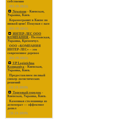
собственно
(03-19-2021)
Newstone
- Киевская,
Украина, Киев.
Керамогранит в Киеве по
низкой цене! Покупая с нам
(03-19-2021)
ИНТЕР-ЛЕС ООО
КОМПАНИЯ
- Полтавская,
Украина, Кременчуг.
ООО «КОМПАНИЯ
ИНТЕР-ЛЕС» – это
современное деревоо
(03-19-2021)
UP Logistichna
Kompaniya
- Киевская,
Украина, Киев.
Предоставляем полный
спектр логистических
решений
(11-21-2019)
Торговый городок
-
Киевская, Украина, Киев.
Каменная столешница из
агломерат — эффектное
допол
(11-21-2019)