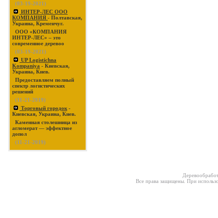
(03-19-2021)
ИНТЕР-ЛЕС ООО
КОМПАНИЯ
- Полтавская,
Украина, Кременчуг.
ООО «КОМПАНИЯ
ИНТЕР-ЛЕС» – это
современное деревоо
(03-19-2021)
UP Logistichna
Kompaniya
- Киевская,
Украина, Киев.
Предоставляем полный
спектр логистических
решений
(11-21-2019)
Торговый городок
-
Киевская, Украина, Киев.
Каменная столешница из
агломерат — эффектное
допол
(11-21-2019)
Деревообработ
Все права защищены. При использо