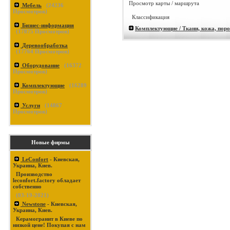
Просмотр карты / маршрута
Мебель
(
24236
Просмотров)
Классификация
Бизнес-информация
Комплектующие / Ткани, кожа, пор
(
17875
Просмотров)
Деревообработка
(
17764
Просмотров)
Оборудование
(
16372
Просмотров)
Комплектующие
(
16289
Просмотров)
Услуги
(
14867
Просмотров)
Новые фирмы
LeConfort
- Киевская,
Украина, Киев.
Производство
leconfort.factory обладает
собственно
(03-19-2021)
Newstone
- Киевская,
Украина, Киев.
Керамогранит в Киеве по
низкой цене! Покупая с нам