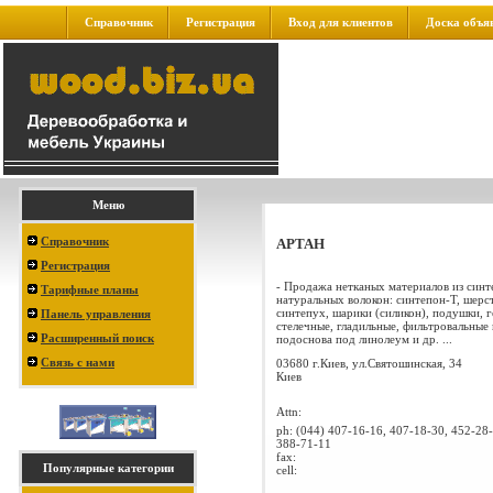
Справочник
Регистрация
Вход для клиентов
Доска объя
Меню
Справочник
АРТАН
Регистрация
- Продажа нетканых материалов из синт
Тарифные планы
натуральных волокон: синтепон-Т, шерс
синтепух, шарики (силикон), подушки, г
Панель управления
стелечные, гладильные, фильтровальные 
Расширенный поиск
подоснова под линолеум и др. ...
Связь с нами
03680 г.Киев, ул.Святошинская, 34
Киев
Attn:
ph:
(044) 407-16-16, 407-18-30, 452-28-
388-71-11
fax:
Популярные категории
cell: