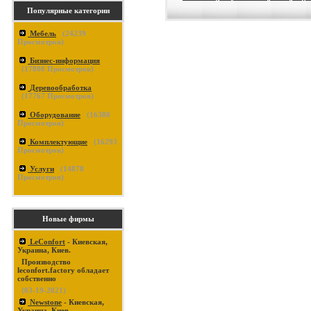
Популярные категории
Мебель
(
24239
Просмотров)
Бизнес-информация
(
17880
Просмотров)
Деревообработка
(
17767
Просмотров)
Оборудование
(
16380
Просмотров)
Комплектующие
(
16293
Просмотров)
Услуги
(
14878
Просмотров)
Новые фирмы
LeConfort
- Киевская,
Украина, Киев.
Производство
leconfort.factory обладает
собственно
(03-19-2021)
Newstone
- Киевская,
Украина, Киев.