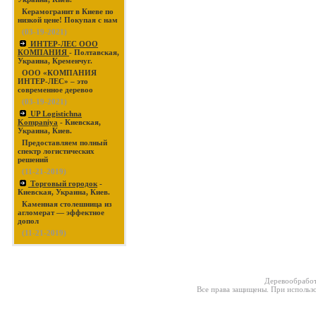
Керамогранит в Киеве по
низкой цене! Покупая с нам
(03-19-2021)
ИНТЕР-ЛЕС ООО
КОМПАНИЯ
- Полтавская,
Украина, Кременчуг.
ООО «КОМПАНИЯ
ИНТЕР-ЛЕС» – это
современное деревоо
(03-19-2021)
UP Logistichna
Kompaniya
- Киевская,
Украина, Киев.
Предоставляем полный
спектр логистических
решений
(11-21-2019)
Торговый городок
-
Киевская, Украина, Киев.
Каменная столешница из
агломерат — эффектное
допол
(11-21-2019)
Деревообработ
Все права защищены. При использо