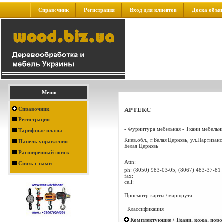
Справочник
Регистрация
Вход для клиентов
Доска объя
Меню
Справочник
АРТЕКС
Регистрация
- Фурнитура мебельная - Ткани мебельны
Тарифные планы
Киев.обл., г.Белая Церковь, ул.Партизан
Панель управления
Белая Церковь
Расширенный поиск
Attn:
Связь с нами
ph:
(8050) 983-03-05, (8067) 483-37-81
fax:
cell:
Просмотр карты / маршрута
Классификация
Комплектующие / Ткани, кожа, пор