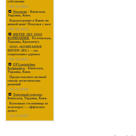
собственно
(03-19-2021)
Newstone
- Киевская,
Украина, Киев.
Керамогранит в Киеве по
низкой цене! Покупая с нам
(03-19-2021)
ИНТЕР-ЛЕС ООО
КОМПАНИЯ
- Полтавская,
Украина, Кременчуг.
ООО «КОМПАНИЯ
ИНТЕР-ЛЕС» – это
современное деревоо
(03-19-2021)
UP Logistichna
Kompaniya
- Киевская,
Украина, Киев.
Предоставляем полный
спектр логистических
решений
(11-21-2019)
Торговый городок
-
Киевская, Украина, Киев.
Каменная столешница из
агломерат — эффектное
допол
(11-21-2019)