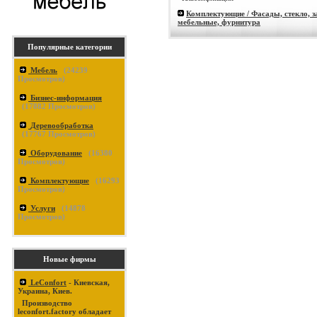
Комплектующие / Фасады, стекло, з
мебельные, фурнитура
Популярные категории
Мебель
(
24239
Просмотров)
Бизнес-информация
(
17882
Просмотров)
Деревообработка
(
17767
Просмотров)
Оборудование
(
16380
Просмотров)
Комплектующие
(
16293
Просмотров)
Услуги
(
14878
Просмотров)
Новые фирмы
LeConfort
- Киевская,
Украина, Киев.
Производство
leconfort.factory обладает