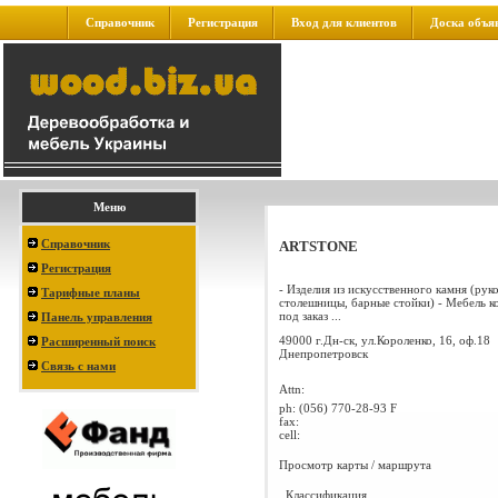
Справочник
Регистрация
Вход для клиентов
Доска объя
Меню
Справочник
ARTSTONE
Регистрация
- Изделия из искусственного камня (рук
Тарифные планы
столешницы, барные стойки) - Мебель к
под заказ ...
Панель управления
49000 г.Дн-ск, ул.Короленко, 16, оф.18
Расширенный поиск
Днепропетровск
Связь с нами
Attn:
ph:
(056) 770-28-93 F
fax:
cell:
Просмотр карты / маршрута
Классификация