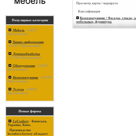
Просмотр карты / маршрута
Классификация
Комплектующие / Фасады, стекло, з
Популярные категории
мебельные, фурнитура
Мебель
(
24237
Просмотров)
Бизнес-информация
(
17877
Просмотров)
Деревообработка
(
17765
Просмотров)
Оборудование
(
16374
Просмотров)
Комплектующие
(
16290
Просмотров)
Услуги
(
14870
Просмотров)
Новые фирмы
LeConfort
- Киевская,
Украина, Киев.
Производство
leconfort.factory обладает