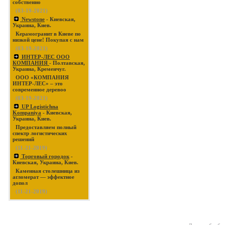
собственно
(03-19-2021)
Newstone
- Киевская,
Украина, Киев.
Керамогранит в Киеве по
низкой цене! Покупая с нам
(03-19-2021)
ИНТЕР-ЛЕС ООО
КОМПАНИЯ
- Полтавская,
Украина, Кременчуг.
ООО «КОМПАНИЯ
ИНТЕР-ЛЕС» – это
современное деревоо
(03-19-2021)
UP Logistichna
Kompaniya
- Киевская,
Украина, Киев.
Предоставляем полный
спектр логистических
решений
(11-21-2019)
Торговый городок
-
Киевская, Украина, Киев.
Каменная столешница из
агломерат — эффектное
допол
(11-21-2019)