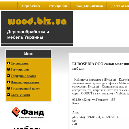
Справочник
Регистрация
Вход для клиентов
Доска объя
Меню
Справочник
EUROSEDIA ООО салон-магазин
мебели
Регистрация
Тарифные планы
- Кабинеты директора (Италия) - Коллек
Панель управления
эксклюзивных кресел для офиса - Мебел
(отечеств., Италия) - Офисные кресла в
Расширенный поиск
ассортименте, широкая цветовая гамма 
серии GODOT (в т.ч. мягкие) - Мебель дл
Связь с нами
03150 г.Киев, ул.Горького, 155
Киев
Attn:
ph:
(044) 529-00-34, 461-92-66 F
fax:
cell: