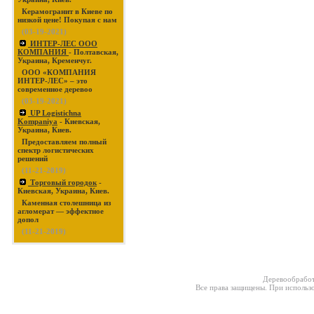
Керамогранит в Киеве по
низкой цене! Покупая с нам
(03-19-2021)
ИНТЕР-ЛЕС ООО
КОМПАНИЯ
- Полтавская,
Украина, Кременчуг.
ООО «КОМПАНИЯ
ИНТЕР-ЛЕС» – это
современное деревоо
(03-19-2021)
UP Logistichna
Kompaniya
- Киевская,
Украина, Киев.
Предоставляем полный
спектр логистических
решений
(11-21-2019)
Торговый городок
-
Киевская, Украина, Киев.
Каменная столешница из
агломерат — эффектное
допол
(11-21-2019)
Деревообработ
Все права защищены. При использо