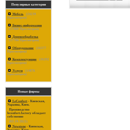
Популярные категории
Мебель
(
24239
Просмотров)
Бизнес-информация
(
17880
Просмотров)
Деревообработка
(
17766
Просмотров)
Оборудование
(
16377
Просмотров)
Комплектующие
(
16292
Просмотров)
Услуги
(
14876
Просмотров)
Новые фирмы
LeConfort
- Киевская,
Украина, Киев.
Производство
leconfort.factory обладает
собственно
(03-19-2021)
Newstone
- Киевская,
Украина, Киев.