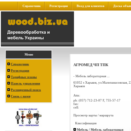
Справочник
Регистрация
Вход для клиентов
Доска объя
Меню
Справочник
АГРОМЕД ЧП ТПК
Регистрация
- Мебель лабораторная ...
Тарифные планы
61052 г.Харьков, ул.Малопанасовская, 2
Панель управления
Харьков
Расширенный поиск
Attn:
Связь с нами
ph:
(057) 712-23-07 F, 755-57-17
fax:
cell:
Просмотр карты / маршрута
Классификация
Мебель / Мебель лабораторная