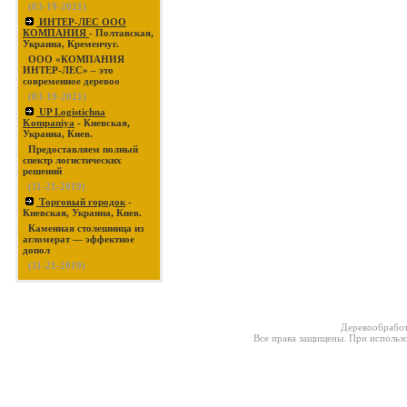
(03-19-2021)
ИНТЕР-ЛЕС ООО
КОМПАНИЯ
- Полтавская,
Украина, Кременчуг.
ООО «КОМПАНИЯ
ИНТЕР-ЛЕС» – это
современное деревоо
(03-19-2021)
UP Logistichna
Kompaniya
- Киевская,
Украина, Киев.
Предоставляем полный
спектр логистических
решений
(11-21-2019)
Торговый городок
-
Киевская, Украина, Киев.
Каменная столешница из
агломерат — эффектное
допол
(11-21-2019)
Деревообработ
Все права защищены. При использо