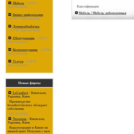
Мебель
(
24237
Классификация
Просмотров)
Мебель / Мебель лабораторная
Бизнес-информация
(
17877
Просмотров)
Деревообработка
(
17765
Просмотров)
Оборудование
(
16373
Просмотров)
Комплектующие
(
16290
Просмотров)
Услуги
(
14870
Просмотров)
Новые фирмы
LeConfort
- Киевская,
Украина, Киев.
Производство
leconfort.factory обладает
собственно
(03-19-2021)
Newstone
- Киевская,
Украина, Киев.
Керамогранит в Киеве по
низкой цене! Покупая с нам