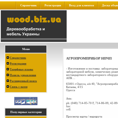
Справочник
Регистрация
Вход для клиентов
Доска объя
Меню
Справочник
АГРОПРОМПРИБОР НПЧП
Регистрация
- Изготовление и поставка: лабораторн
Тарифные планы
лабораторной мебели, химических реакт
нестандартного лабораторного оборудо
Панель управления
АПК ...
Расширенный поиск
65001 г.Одесса, а/я 40, "Агропромприбо
Связь с нами
Катаева, 4/15
Одесса
Attn:
ph:
(048) 714-85-70 F, 714-86-09, 42-89
fax:
cell:
Популярные категории
Просмотр карты / маршрута