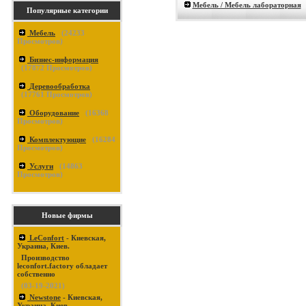
Мебель / Мебель лабораторная
Популярные категории
Мебель
(
24233
Просмотров)
Бизнес-информация
(
17872
Просмотров)
Деревообработка
(
17761
Просмотров)
Оборудование
(
16368
Просмотров)
Комплектующие
(
16284
Просмотров)
Услуги
(
14863
Просмотров)
Новые фирмы
LeConfort
- Киевская,
Украина, Киев.
Производство
leconfort.factory обладает
собственно
(03-19-2021)
Newstone
- Киевская,
Украина, Киев.