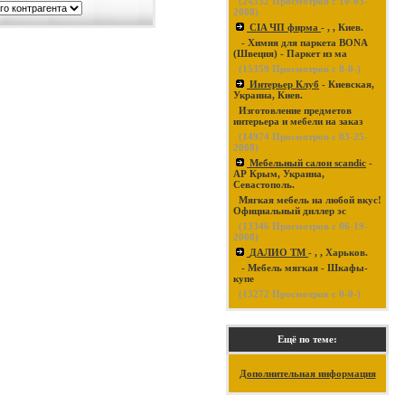
(
24332
Просмотров с 10-03-
2008)
CIA ЧП фирма
- , , Киев.
- Химия для паркета BONA
(Швеция) - Паркет из ма
(
15359
Просмотров с 0-0-)
Интерьер Клуб
- Киевская,
Украина, Киев.
Изготовление предметов
интерьера и мебели на заказ
(
14974
Просмотров с 03-25-
2008)
Мебельный салон scandic
-
АР Крым, Украина,
Севастополь.
Мягкая мебель на любой вкус!
Официальный диллер эс
(
13346
Просмотров с 06-19-
2008)
ДАЛИО ТМ
- , , Харьков.
- Мебель мягкая - Шкафы-
купе
(
13272
Просмотров с 0-0-)
Ещё по теме:
Дополнительная информация