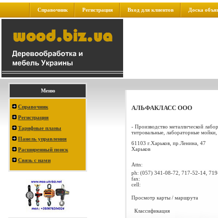
Справочник
Регистрация
Вход для клиентов
Доска объя
Меню
Справочник
АЛЬФАКЛАСС ООО
Регистрация
- Производство металлической лабо
Тарифные планы
титровальные, лабораторные мойки, 
Панель управления
61103 г.Харьков, пр.Ленина, 47
Харьков
Расширенный поиск
Связь с нами
Attn:
ph:
(057) 341-08-72, 717-52-14, 719
fax:
cell:
Просмотр карты / маршрута
Классификация