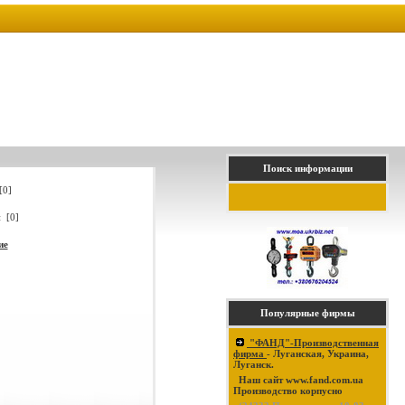
Поиск информации
[0]
 [0]
ие
Популярные фирмы
"ФАНД"-Производственная
фирма
- Луганская, Украина,
Луганск.
Наш сайт www.fand.com.ua
Производство корпусно