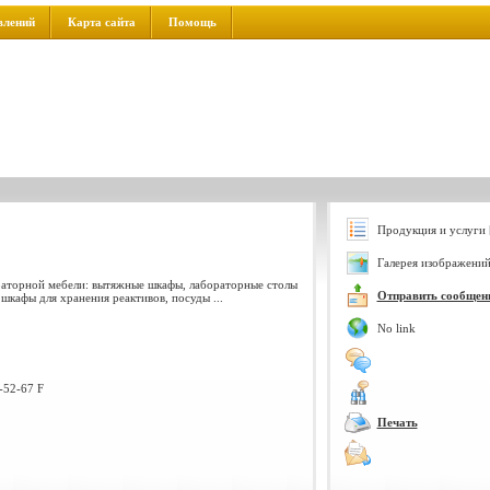
влений
Карта сайта
Помощь
Продукция и услуги 
Галерея изображений
раторной мебели: вытяжные шкафы, лабораторные столы
Отправить сообщен
шкафы для хранения реактивов, посуды ...
No link
-52-67 F
Печать