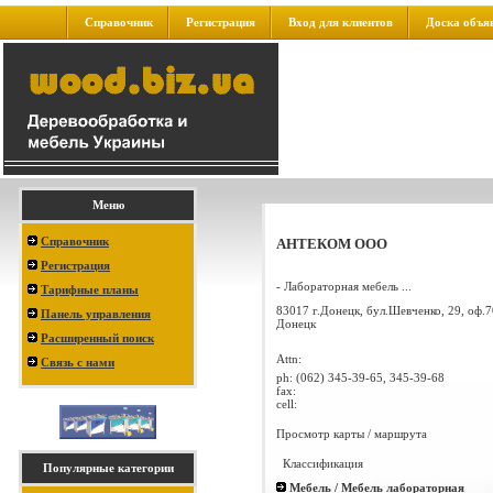
Справочник
Регистрация
Вход для клиентов
Доска объя
Меню
Справочник
АНТЕКОМ ООО
Регистрация
- Лабораторная мебель ...
Тарифные планы
83017 г.Донецк, бул.Шевченко, 29, оф.
Панель управления
Донецк
Расширенный поиск
Attn:
Связь с нами
ph:
(062) 345-39-65, 345-39-68
fax:
cell:
Просмотр карты / маршрута
Классификация
Популярные категории
Мебель / Мебель лабораторная