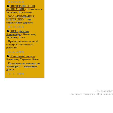
(03-19-2021)
ИНТЕР-ЛЕС ООО
КОМПАНИЯ
- Полтавская,
Украина, Кременчуг.
ООО «КОМПАНИЯ
ИНТЕР-ЛЕС» – это
современное деревоо
(03-19-2021)
UP Logistichna
Kompaniya
- Киевская,
Украина, Киев.
Предоставляем полный
спектр логистических
решений
(11-21-2019)
Торговый городок
-
Киевская, Украина, Киев.
Каменная столешница из
агломерат — эффектное
допол
(11-21-2019)
Деревообработ
Все права защищены. При использо