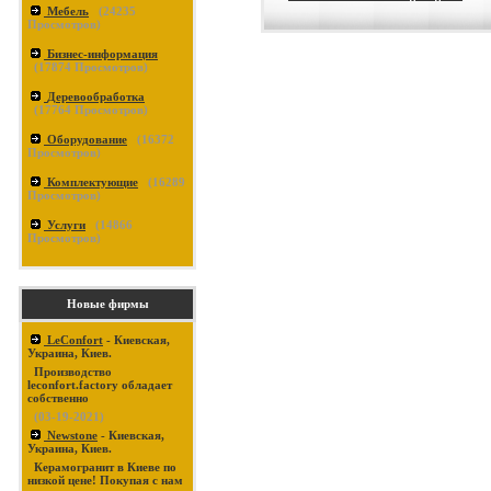
Мебель
(
24235
Просмотров)
Бизнес-информация
(
17874
Просмотров)
Деревообработка
(
17764
Просмотров)
Оборудование
(
16372
Просмотров)
Комплектующие
(
16289
Просмотров)
Услуги
(
14866
Просмотров)
Новые фирмы
LeConfort
- Киевская,
Украина, Киев.
Производство
leconfort.factory обладает
собственно
(03-19-2021)
Newstone
- Киевская,
Украина, Киев.
Керамогранит в Киеве по
низкой цене! Покупая с нам