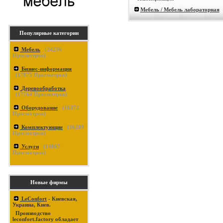
Мебель / Мебель лабораторная
Популярные категории
Мебель
(
24236
Просмотров)
Бизнес-информация
(
17875
Просмотров)
Деревообработка
(
17764
Просмотров)
Оборудование
(
16372
Просмотров)
Комплектующие
(
16289
Просмотров)
Услуги
(
14867
Просмотров)
Новые фирмы
LeConfort
- Киевская,
Украина, Киев.
Производство
leconfort.factory обладает