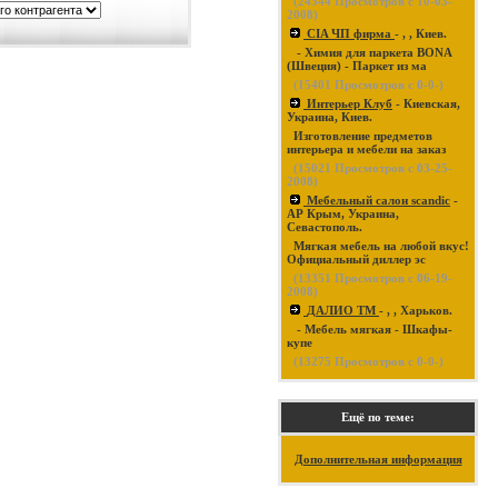
(
24344
Просмотров с 10-03-
2008)
CIA ЧП фирма
- , , Киев.
- Химия для паркета BONA
(Швеция) - Паркет из ма
(
15401
Просмотров с 0-0-)
Интерьер Клуб
- Киевская,
Украина, Киев.
Изготовление предметов
интерьера и мебели на заказ
(
15021
Просмотров с 03-25-
2008)
Мебельный салон scandic
-
АР Крым, Украина,
Севастополь.
Мягкая мебель на любой вкус!
Официальный диллер эс
(
13351
Просмотров с 06-19-
2008)
ДАЛИО ТМ
- , , Харьков.
- Мебель мягкая - Шкафы-
купе
(
13275
Просмотров с 0-0-)
Ещё по теме:
Дополнительная информация