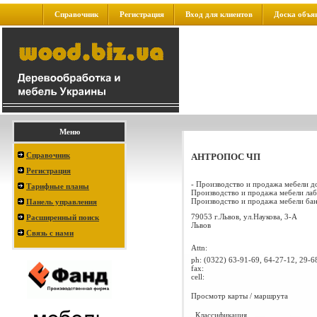
Справочник
Регистрация
Вход для клиентов
Доска объя
Меню
Справочник
АНТРОПОС ЧП
Регистрация
- Производство и продажа мебели д
Тарифные планы
Производство и продажа мебели лаб
Производство и продажа мебели банк
Панель управления
79053 г.Львов, ул.Наукова, 3-А
Расширенный поиск
Львов
Связь с нами
Attn:
ph:
(0322) 63-91-69, 64-27-12, 29-6
fax:
cell:
Просмотр карты / маршрута
Классификация