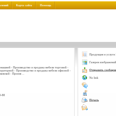
влений
Карта сайта
Помощь
Продукция и услуги 
Галерея изображений
омашней - Производство и продажа мебели торговой -
Отправить сообщен
ораторной - Производство и продажа мебели офисной -
овской - Произв ...
No link
8-88
Печать