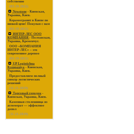
собственно
(03-19-2021)
Newstone
- Киевская,
Украина, Киев.
Керамогранит в Киеве по
низкой цене! Покупая с нам
(03-19-2021)
ИНТЕР-ЛЕС ООО
КОМПАНИЯ
- Полтавская,
Украина, Кременчуг.
ООО «КОМПАНИЯ
ИНТЕР-ЛЕС» – это
современное деревоо
(03-19-2021)
UP Logistichna
Kompaniya
- Киевская,
Украина, Киев.
Предоставляем полный
спектр логистических
решений
(11-21-2019)
Торговый городок
-
Киевская, Украина, Киев.
Каменная столешница из
агломерат — эффектное
допол
(11-21-2019)