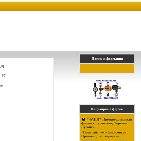
Поиск информации
[0]
 [0]
ие
Популярные фирмы
"ФАНД"-Производственная
фирма
- Луганская, Украина,
Луганск.
Наш сайт www.fand.com.ua
Производство корпусно