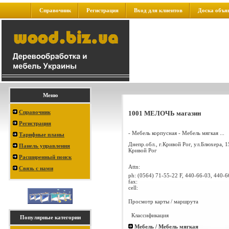
Справочник
Регистрация
Вход для клиентов
Доска объя
Меню
Справочник
1001 МЕЛОЧЬ магазин
Регистрация
- Мебель корпусная - Мебель мягкая ...
Тарифные планы
Днепр.обл., г.Кривой Рог, ул.Блюхера, 1
Панель управления
Кривой Рог
Расширенный поиск
Attn:
Связь с нами
ph:
(0564) 71-55-22 F, 440-66-03, 440-6
fax:
cell:
Просмотр карты / маршрута
Классификация
Популярные категории
Мебель / Мебель мягкая