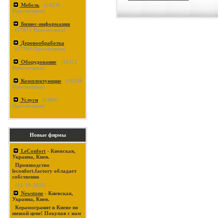
Мебель
(
24236
Просмотров)
Бизнес-информация
(
17875
Просмотров)
Деревообработка
(
17764
Просмотров)
Оборудование
(
16372
Просмотров)
Комплектующие
(
16289
Просмотров)
Услуги
(
14867
Просмотров)
Новые фирмы
LeConfort
- Киевская,
Украина, Киев.
Производство
leconfort.factory обладает
собственно
(03-19-2021)
Newstone
- Киевская,
Украина, Киев.
Керамогранит в Киеве по
низкой цене! Покупая с нам