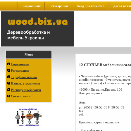
Справочник
Регистрация
Вход для клиентов
Доска объя
Меню
Справочник
12 СТУЛЬЕВ мебельный сал
Регистрация
- Чешская мебель (детские, кухни, п
Тарифные планы
дизайн-проектов - Фурнитура внутре
вешалки (Чехия) - Столы компьютерны
Панель управления
49000 г.Дн-ск, пр.Кирова, 106
Расширенный поиск
Днепропетровск
Связь с нами
Attn:
ph:
(0562) 36-52-58 F, 36-52-59
fax:
cell:
Просмотр карты / маршрута
Классификация