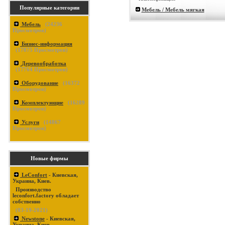
Популярные категории
Мебель / Мебель мягкая
Мебель
(
24236
Просмотров)
Бизнес-информация
(
17875
Просмотров)
Деревообработка
(
17764
Просмотров)
Оборудование
(
16372
Просмотров)
Комплектующие
(
16289
Просмотров)
Услуги
(
14867
Просмотров)
Новые фирмы
LeConfort
- Киевская,
Украина, Киев.
Производство
leconfort.factory обладает
собственно
(03-19-2021)
Newstone
- Киевская,
Украина, Киев.