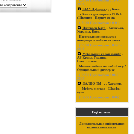
(
24340
Просмотров с 10-03-
2008)
CIA ЧП фирма
- , , Киев.
- Химия для паркета BONA
(Швеция) - Паркет из ма
(
15400
Просмотров с 0-0-)
Интерьер Клуб
- Киевская,
Украина, Киев.
Изготовление предметов
интерьера и мебели на заказ
(
15020
Просмотров с 03-25-
2008)
Мебельный салон scandic
-
АР Крым, Украина,
Севастополь.
Мягкая мебель на любой вкус!
Официальный диллер эс
(
13351
Просмотров с 06-19-
2008)
ДАЛИО ТМ
- , , Харьков.
- Мебель мягкая - Шкафы-
купе
(
13275
Просмотров с 0-0-)
Ещё по теме:
Дополнительная информация
вагонка киев сосна