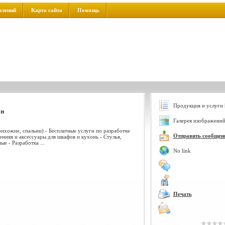
влений
Карта сайта
Помощь
Продукция и услуги 
он
Галерея изображений
рихожие, спальни) - Бесплатные услуги по разработке
Отправить сообщен
нняя и аксессуары для шкафов и кухонь - Стулья,
е - Разработка ...
No link
Печать