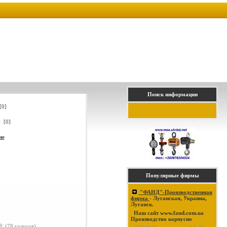
Поиск информации
[0]
 [0]
ие
Популярные фирмы
"ФАНД"-Производственная
фирма
- Луганская, Украина,
Луганск.
Наш сайт www.fand.com.ua
Производство корпусно
(78 голосов)