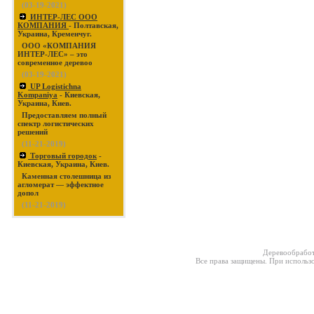
(03-19-2021)
ИНТЕР-ЛЕС ООО
КОМПАНИЯ
- Полтавская,
Украина, Кременчуг.
ООО «КОМПАНИЯ
ИНТЕР-ЛЕС» – это
современное деревоо
(03-19-2021)
UP Logistichna
Kompaniya
- Киевская,
Украина, Киев.
Предоставляем полный
спектр логистических
решений
(11-21-2019)
Торговый городок
-
Киевская, Украина, Киев.
Каменная столешница из
агломерат — эффектное
допол
(11-21-2019)
Деревообработ
Все права защищены. При использо