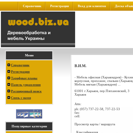
Справочник
Регистрация
Вход для клиентов
Доска объя
Меню
Справочник
В.И.М.
Регистрация
- Мебель офисная (Харьковдрев) - Кухни
Тарифные планы
корпусная, прихожие, спальни (Харьковд
Мебель мягкая (Харьковдрев) ...
Панель управления
61001 г.Харьков, пер.Плехановский, 3
Расширенный поиск
Харьков
Связь с нами
Attn:
ph:
(057) 737-22-58, 737-22-53
fax:
cell:
Просмотр карты / маршрута
Популярные категории
Классификация