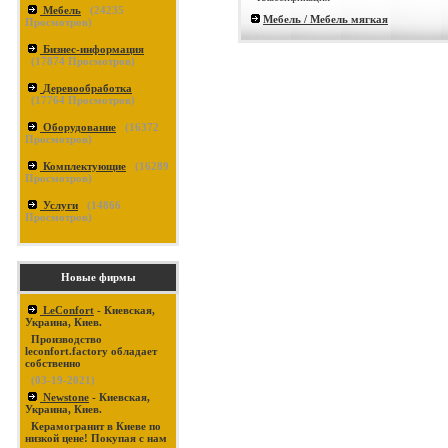
Мебель
(
24235
Мебель / Мебель мягкая
Просмотров)
Бизнес-информация
(
17874
Просмотров)
Деревообработка
(
17764
Просмотров)
Оборудование
(
16372
Просмотров)
Комплектующие
(
16289
Просмотров)
Услуги
(
14866
Просмотров)
Новые фирмы
LeConfort
- Киевская,
Украина, Киев.
Производство
leconfort.factory обладает
собственно
(03-19-2021)
Newstone
- Киевская,
Украина, Киев.
Керамогранит в Киеве по
низкой цене! Покупая с нам