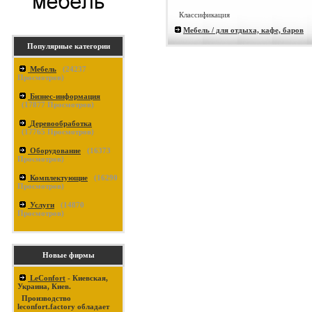
Классификация
Мебель / для отдыха, кафе, баров
Популярные категории
Мебель
(
24237
Просмотров)
Бизнес-информация
(
17877
Просмотров)
Деревообработка
(
17765
Просмотров)
Оборудование
(
16373
Просмотров)
Комплектующие
(
16290
Просмотров)
Услуги
(
14870
Просмотров)
Новые фирмы
LeConfort
- Киевская,
Украина, Киев.
Производство
leconfort.factory обладает