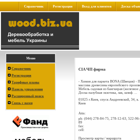
Справочник
Регистрация
Вход для клиентов
Доска объя
Меню
Справочник
CIA ЧП фирма
Регистрация
- Химия для паркета BONA (Швеция) - П
Тарифные планы
массива древесины европейского произв
Мебель садовая из бангкирая (железное 
Панель управления
Доска палубная экзотика, лак, шлиф. ...
Расширенный поиск
01025 г.Киев, спуск Андреевский, 34, к.
Связь с нами
Киев
Attn:
ph:
(044) 278-84-75, 278-12-63, 522-96-
89
fax:
cell:
Просмотр карты / маршрута