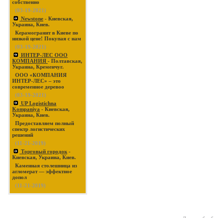
собственно
(03-19-2021)
Newstone
- Киевская,
Украина, Киев.
Керамогранит в Киеве по
низкой цене! Покупая с нам
(03-19-2021)
ИНТЕР-ЛЕС ООО
КОМПАНИЯ
- Полтавская,
Украина, Кременчуг.
ООО «КОМПАНИЯ
ИНТЕР-ЛЕС» – это
современное деревоо
(03-19-2021)
UP Logistichna
Kompaniya
- Киевская,
Украина, Киев.
Предоставляем полный
спектр логистических
решений
(11-21-2019)
Торговый городок
-
Киевская, Украина, Киев.
Каменная столешница из
агломерат — эффектное
допол
(11-21-2019)