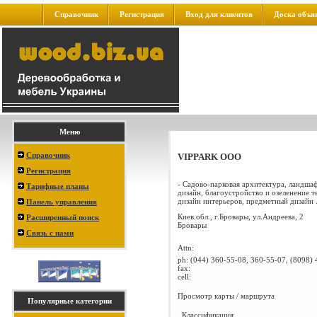
Справочник
Регистрация
Вход для клиентов
Доска объя
Меню
Справочник
VIPPARK ООО
Регистрация
- Садово-парковая архитектура, ландша
Тарифные планы
дизайн, благоустройство и озеленение 
дизайн интерьеров, предметный дизайн .
Панель управления
Киев.обл., г.Бровары, ул.Андреева, 2
Расширенный поиск
Бровары
Связь с нами
Attn:
ph:
(044) 360-55-08, 360-55-07, (8098)
fax:
cell:
Просмотр карты / маршрута
Популярные категории
Классификация