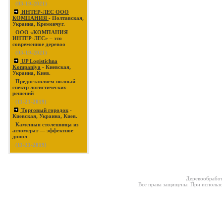
(03-19-2021)
ИНТЕР-ЛЕС ООО
КОМПАНИЯ
- Полтавская,
Украина, Кременчуг.
ООО «КОМПАНИЯ
ИНТЕР-ЛЕС» – это
современное деревоо
(03-19-2021)
UP Logistichna
Kompaniya
- Киевская,
Украина, Киев.
Предоставляем полный
спектр логистических
решений
(11-21-2019)
Торговый городок
-
Киевская, Украина, Киев.
Каменная столешница из
агломерат — эффектное
допол
(11-21-2019)
Деревообработ
Все права защищены. При использо