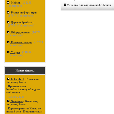
Мебель
(
24235
Мебель / для отдыха, кафе, баров
Просмотров)
Бизнес-информация
(
17874
Просмотров)
Деревообработка
(
17764
Просмотров)
Оборудование
(
16372
Просмотров)
Комплектующие
(
16289
Просмотров)
Услуги
(
14866
Просмотров)
Новые фирмы
LeConfort
- Киевская,
Украина, Киев.
Производство
leconfort.factory обладает
собственно
(03-19-2021)
Newstone
- Киевская,
Украина, Киев.
Керамогранит в Киеве по
низкой цене! Покупая с нам