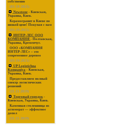
собственно
(03-19-2021)
Newstone
- Киевская,
Украина, Киев.
Керамогранит в Киеве по
низкой цене! Покупая с нам
(03-19-2021)
ИНТЕР-ЛЕС ООО
КОМПАНИЯ
- Полтавская,
Украина, Кременчуг.
ООО «КОМПАНИЯ
ИНТЕР-ЛЕС» – это
современное деревоо
(03-19-2021)
UP Logistichna
Kompaniya
- Киевская,
Украина, Киев.
Предоставляем полный
спектр логистических
решений
(11-21-2019)
Торговый городок
-
Киевская, Украина, Киев.
Каменная столешница из
агломерат — эффектное
допол
(11-21-2019)