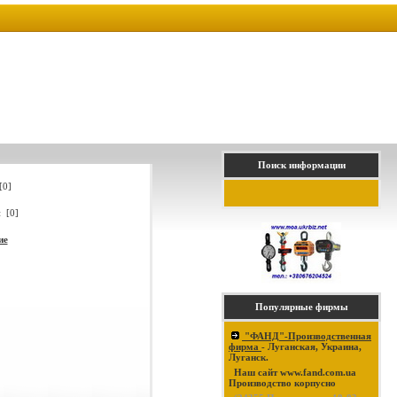
Поиск информации
[0]
 [0]
ие
Популярные фирмы
"ФАНД"-Производственная
фирма
- Луганская, Украина,
Луганск.
Наш сайт www.fand.com.ua
Производство корпусно