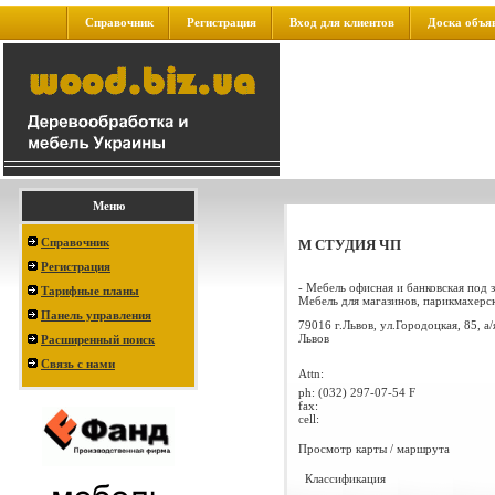
Справочник
Регистрация
Вход для клиентов
Доска объя
Меню
Справочник
М СТУДИЯ ЧП
Регистрация
- Мебель офисная и банковская под з
Тарифные планы
Мебель для магазинов, парикмахерски
Панель управления
79016 г.Львов, ул.Городоцкая, 85, а/
Львов
Расширенный поиск
Связь с нами
Attn:
ph:
(032) 297-07-54 F
fax:
cell:
Просмотр карты / маршрута
Классификация