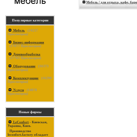
Мебель / для отдыха, кафе, бар
Популярные категории
Мебель
(
24237
Просмотров)
Бизнес-информация
(
17877
Просмотров)
Деревообработка
(
17765
Просмотров)
Оборудование
(
16373
Просмотров)
Комплектующие
(
16290
Просмотров)
Услуги
(
14870
Просмотров)
Новые фирмы
LeConfort
- Киевская,
Украина, Киев.
Производство
leconfort.factory обладает