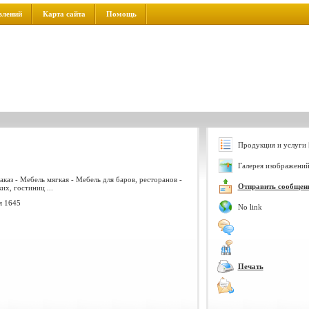
влений
Карта сайта
Помощь
Продукция и услуги 
Галерея изображений
аказ - Мебель мягкая - Мебель для баров, ресторанов -
Отправить сообщен
х, гостиниц ...
я 1645
No link
Печать