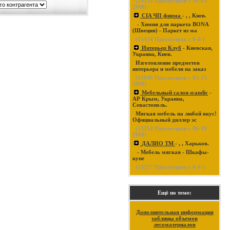
(
24355
Просмотров с 10-03-
2008)
CIA ЧП фирма
- , , Киев.
- Химия для паркета BONA
(Швеция) - Паркет из ма
(
15434
Просмотров с 0-0-)
Интерьер Клуб
- Киевская,
Украина, Киев.
Изготовление предметов
интерьера и мебели на заказ
(
15049
Просмотров с 03-25-
2008)
Мебельный салон scandic
-
АР Крым, Украина,
Севастополь.
Мягкая мебель на любой вкус!
Официальный диллер эс
(
13354
Просмотров с 06-19-
2008)
ДАЛИО ТМ
- , , Харьков.
- Мебель мягкая - Шкафы-
купе
(
13277
Просмотров с 0-0-)
Ещё по теме:
Дополнительная информация
таблицы объемов
лесоматериалов