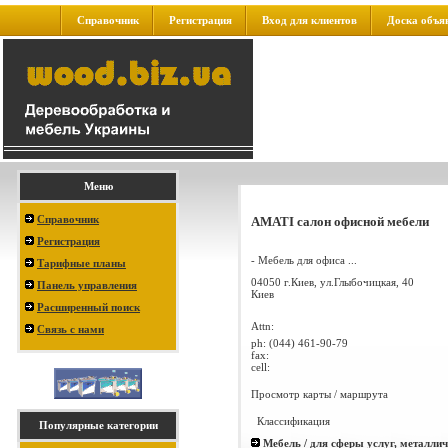
Справочник
Регистрация
Вход для клиентов
Доска объя
Меню
Справочник
AMATI салон офисной мебели
Регистрация
- Мебель для офиса ...
Тарифные планы
04050 г.Киев, ул.Глыбочицкая, 40
Панель управления
Киев
Расширенный поиск
Attn:
Связь с нами
ph:
(044) 461-90-79
fax:
cell:
Просмотр карты / маршрута
Классификация
Популярные категории
Мебель / для сферы услуг, металли