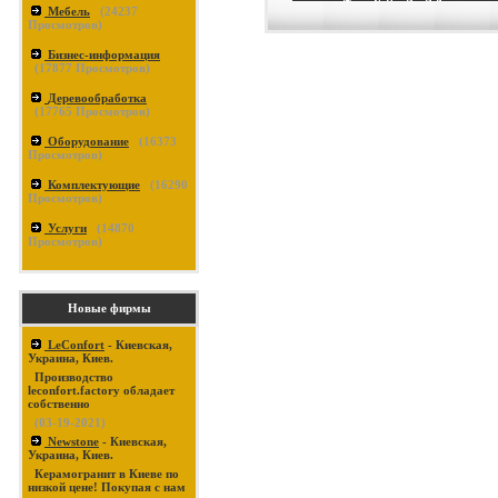
Мебель
(
24237
Просмотров)
Бизнес-информация
(
17877
Просмотров)
Деревообработка
(
17765
Просмотров)
Оборудование
(
16373
Просмотров)
Комплектующие
(
16290
Просмотров)
Услуги
(
14870
Просмотров)
Новые фирмы
LeConfort
- Киевская,
Украина, Киев.
Производство
leconfort.factory обладает
собственно
(03-19-2021)
Newstone
- Киевская,
Украина, Киев.
Керамогранит в Киеве по
низкой цене! Покупая с нам