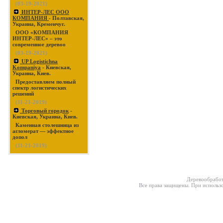
(03-19-2021)
ИНТЕР-ЛЕС ООО
КОМПАНИЯ
- Полтавская,
Украина, Кременчуг.
ООО «КОМПАНИЯ
ИНТЕР-ЛЕС» – это
современное деревоо
(03-19-2021)
UP Logistichna
Kompaniya
- Киевская,
Украина, Киев.
Предоставляем полный
спектр логистических
решений
(11-21-2019)
Торговый городок
-
Киевская, Украина, Киев.
Каменная столешница из
агломерат — эффектное
допол
(11-21-2019)
Деревообработ
Все права защищены. При использо