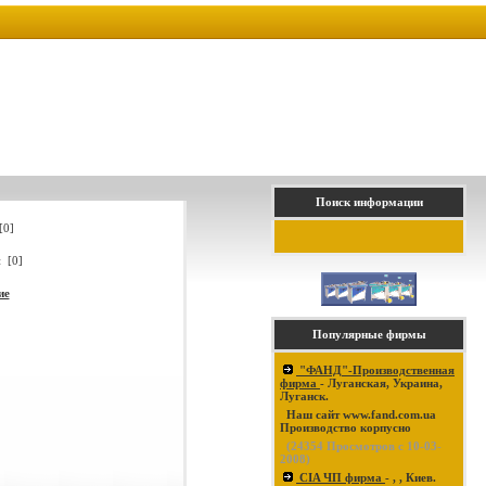
Поиск информации
[0]
 [0]
ие
Популярные фирмы
"ФАНД"-Производственная
фирма
- Луганская, Украина,
Луганск.
Наш сайт www.fand.com.ua
Производство корпусно
(
24354
Просмотров с 10-03-
2008)
CIA ЧП фирма
- , , Киев.