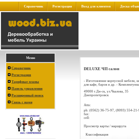
Справочник
Регистрация
Вход для клиентов
Доска объя
Меню
Справочник
DELUXE ЧП салон
Регистрация
- Изготовление корпусной мебели, ш
Тарифные планы
для кафе, баров и др. - Комплектующ
Панель управления
49000 г.Дн-ск, ул.Чкалова, 35
Днепропетровск
Расширенный поиск
Связь с нами
Attn:
ph:
(0562) 36-75-97, (8093) 554-21-
fax:
cell:
Просмотр карты / маршрута
Классификация