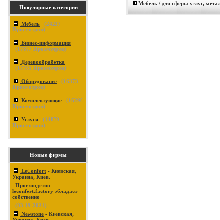
Мебель / для сферы услуг, мета
Популярные категории
Мебель
(
24237
Просмотров)
Бизнес-информация
(
17877
Просмотров)
Деревообработка
(
17765
Просмотров)
Оборудование
(
16373
Просмотров)
Комплектующие
(
16290
Просмотров)
Услуги
(
14870
Просмотров)
Новые фирмы
LeConfort
- Киевская,
Украина, Киев.
Производство
leconfort.factory обладает
собственно
(03-19-2021)
Newstone
- Киевская,
Украина, Киев.