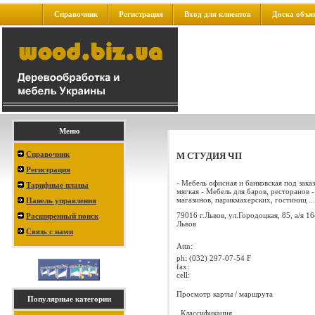
Справочник
Регистрация
Вход для клиентов
Доска объя
Меню
Справочник
М СТУДИЯ ЧП
Регистрация
- Мебель офисная и банковская под зака
Тарифные планы
мягкая - Мебель для баров, ресторанов 
магазинов, парикмахерских, гостиниц ...
Панель управления
79016 г.Львов, ул.Городоцкая, 85, а/я 1
Расширенный поиск
Львов
Связь с нами
Attn:
ph:
(032) 297-07-54 F
fax:
cell:
Просмотр карты / маршрута
Популярные категории
Классификация