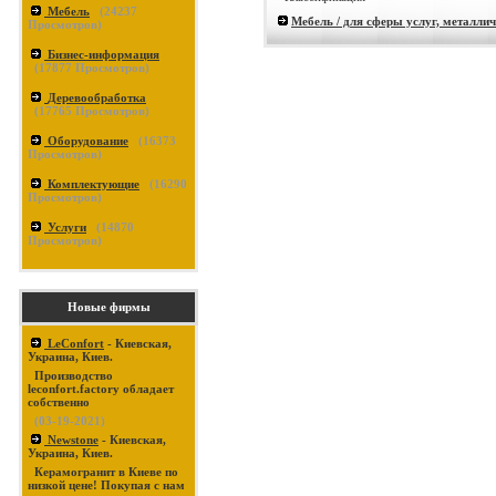
Мебель
(
24237
Мебель / для сферы услуг, металли
Просмотров)
Бизнес-информация
(
17877
Просмотров)
Деревообработка
(
17765
Просмотров)
Оборудование
(
16373
Просмотров)
Комплектующие
(
16290
Просмотров)
Услуги
(
14870
Просмотров)
Новые фирмы
LeConfort
- Киевская,
Украина, Киев.
Производство
leconfort.factory обладает
собственно
(03-19-2021)
Newstone
- Киевская,
Украина, Киев.
Керамогранит в Киеве по
низкой цене! Покупая с нам