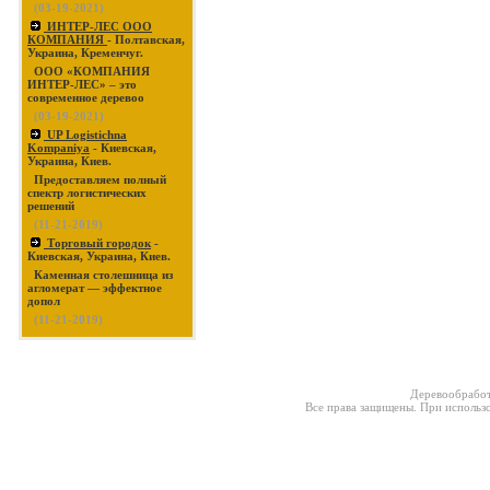
(03-19-2021)
ИНТЕР-ЛЕС ООО
КОМПАНИЯ
- Полтавская,
Украина, Кременчуг.
ООО «КОМПАНИЯ
ИНТЕР-ЛЕС» – это
современное деревоо
(03-19-2021)
UP Logistichna
Kompaniya
- Киевская,
Украина, Киев.
Предоставляем полный
спектр логистических
решений
(11-21-2019)
Торговый городок
-
Киевская, Украина, Киев.
Каменная столешница из
агломерат — эффектное
допол
(11-21-2019)
Деревообработ
Все права защищены. При использо