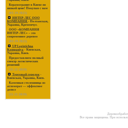
Керамогранит в Киеве по
низкой цене! Покупая с нам
(03-19-2021)
ИНТЕР-ЛЕС ООО
КОМПАНИЯ
- Полтавская,
Украина, Кременчуг.
ООО «КОМПАНИЯ
ИНТЕР-ЛЕС» – это
современное деревоо
(03-19-2021)
UP Logistichna
Kompaniya
- Киевская,
Украина, Киев.
Предоставляем полный
спектр логистических
решений
(11-21-2019)
Торговый городок
-
Киевская, Украина, Киев.
Каменная столешница из
агломерат — эффектное
допол
(11-21-2019)
Деревообработ
Все права защищены. При использо