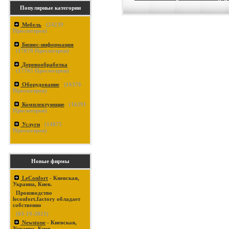
Популярные категории
Мебель
(
24239
Просмотров)
Бизнес-информация
(
17879
Просмотров)
Деревообработка
(
17765
Просмотров)
Оборудование
(
16376
Просмотров)
Комплектующие
(
16291
Просмотров)
Услуги
(
14875
Просмотров)
Новые фирмы
LeConfort
- Киевская,
Украина, Киев.
Производство
leconfort.factory обладает
собственно
(03-19-2021)
Newstone
- Киевская,
Украина, Киев.