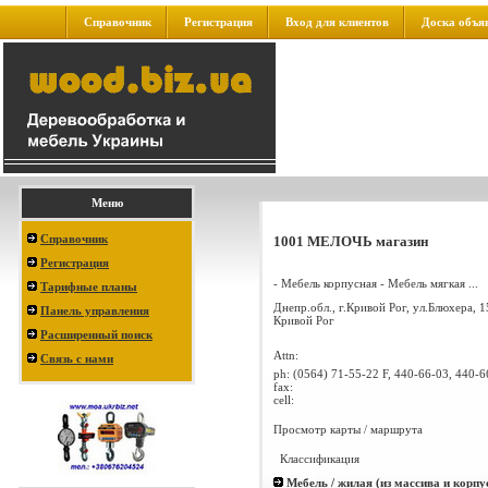
Справочник
Регистрация
Вход для клиентов
Доска объя
Меню
Справочник
1001 МЕЛОЧЬ магазин
Регистрация
- Мебель корпусная - Мебель мягкая ...
Тарифные планы
Днепр.обл., г.Кривой Рог, ул.Блюхера, 1
Панель управления
Кривой Рог
Расширенный поиск
Attn:
Связь с нами
ph:
(0564) 71-55-22 F, 440-66-03, 440-6
fax:
cell:
Просмотр карты / маршрута
Классификация
Мебель / жилая (из массива и корпу